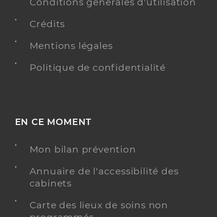
06 52 47 09 02
Conditions générales d'utilisation
Type de convention
Conventionné
Crédits
Mentions légales
Y ALLER
Politique de confidentialité
EN CE MOMENT
Mon bilan prévention
Annuaire de l'accessibilité des
cabinets
Carte des lieux de soins non