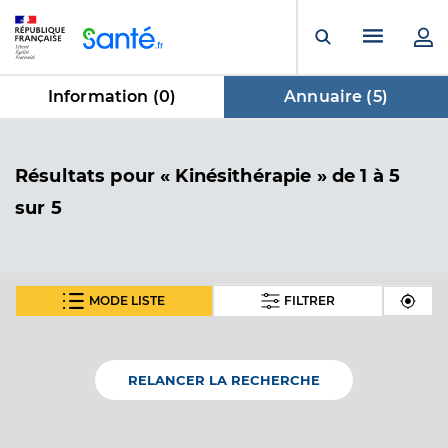
Panneau de gestion des cookies
Menu pr
Ouvrir la rech
Information (
0
)
Annuaire (
5
)
dans Annuaire
Résultats
pour « Kinésithérapie »
de 1 à 5
sur 5
MODE LISTE
FILTRER
Duyck Constance
Professionel de santé
Masseur-Kinésithérapeute
RELANCER LA RECHERCHE
Kinésithérapie
Spécialités
Adresse
Impasse Boulot, 14510 Houlgate