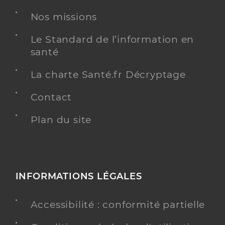
Nos missions
Kinésithérapie
Spécialités
Adresse
Impasse Boulot, 14510 Houlgate
Le Standard de l’information en
santé
Téléphone
+33 782831062
Type de convention
Conventionné
La charte Santé.fr Décryptage
Contact
Y ALLER
Plan du site
Sevestre Aline
Professionel de santé
Masseur-Kinésithérapeute
INFORMATIONS LÉGALES
Kinésithérapie
Spécialités
Accessibilité : conformité partielle
Adresse
37 Rue Sébastien de Neufville, 14510 Houlgate
Téléphone