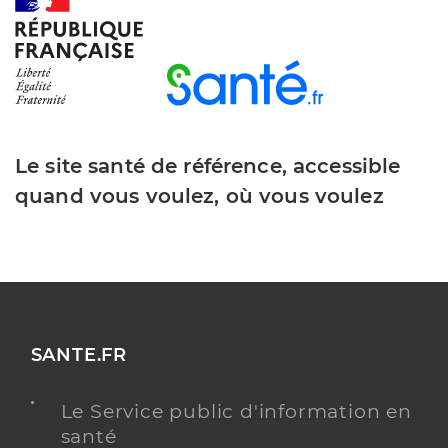
Y ALLER
Boisseau Suzon
Professionel de santé
Masseur-Kinésithérapeute
Le site santé de référence, accessible
Kinésithérapie
quand vous voulez, où vous voulez
Spécialités
Adresse
Impasse Boulot, 14510 Houlgate
Téléphone
+33 782831062
Y ALLER
SANTE.FR
Le Service public d'information en
Deram Josephine
Professionel de santé
santé
Masseur-Kinésithérapeute