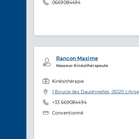
Téléphone
0669084494
Rancon Maxime
Professionel de santé
Masseur-Kinésithérapeute
Kinésithérapie
Spécialités
Adresse
1 Boucle des Dauphinelles, 05120 L’Arg
Téléphone
+33 669084494
Type de convention
Conventionné