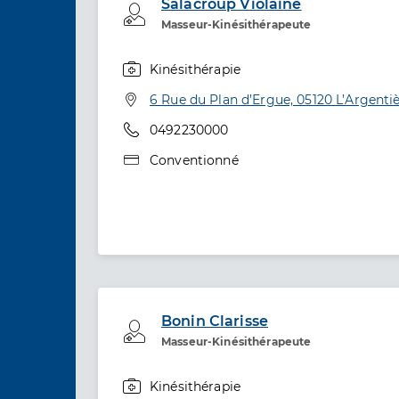
Salacroup Violaine
Professionel de santé
Masseur-Kinésithérapeute
Kinésithérapie
Spécialités
Adresse
6 Rue du Plan d’Ergue, 05120 L’Argenti
Téléphone
0492230000
Type de convention
Conventionné
Bonin Clarisse
Professionel de santé
Masseur-Kinésithérapeute
Kinésithérapie