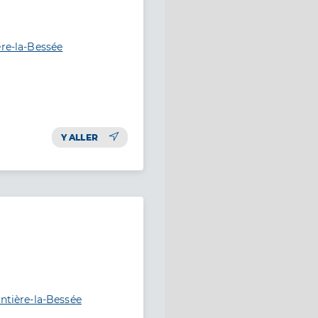
ère-la-Bessée
Y ALLER
entière-la-Bessée