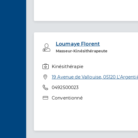
Loumaye Florent
Professionel de santé
Masseur-Kinésithérapeute
Kinésithérapie
Spécialités
Adresse
19 Avenue de Vallouise, 05120 L’Argenti
Téléphone
0492500023
Type de convention
Conventionné