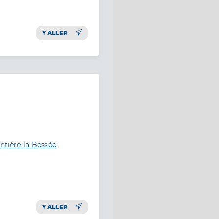
Y ALLER
entière-la-Bessée
Y ALLER