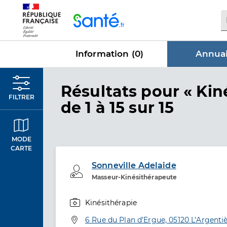
Panneau de gestion des cookies
Information (
0
)
Annuai
dans Annu
Résultats
pour « Kin
FILTRER
de 1 à 15 sur 15
MODE
CARTE
Sonneville Adelaide
Professionel de santé
Masseur-Kinésithérapeute
Kinésithérapie
Spécialités
Adresse
6 Rue du Plan d’Ergue, 05120 L’Argenti