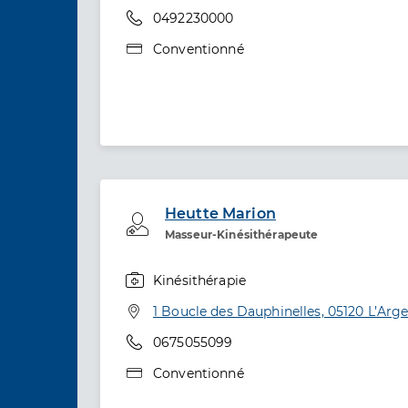
Téléphone
0492230000
Type de convention
Conventionné
Heutte Marion
Professionel de santé
Masseur-Kinésithérapeute
Kinésithérapie
Spécialités
Adresse
1 Boucle des Dauphinelles, 05120 L’Arg
Téléphone
0675055099
Type de convention
Conventionné