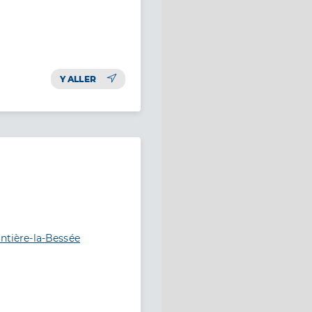
Y ALLER
entière-la-Bessée