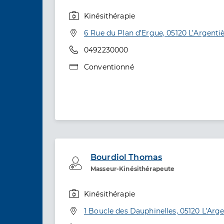
Kinésithérapie
Spécialités
Adresse
6 Rue du Plan d’Ergue, 05120 L’Argenti
Téléphone
0492230000
Type de convention
Conventionné
Bourdiol Thomas
Professionel de santé
Masseur-Kinésithérapeute
Kinésithérapie
Spécialités
Adresse
1 Boucle des Dauphinelles, 05120 L’Arg