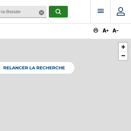
Menu prin
Supprimer
RECHERCHER
Augmente
Dimin
+
−
RELANCER LA RECHERCHE