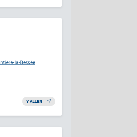
entière-la-Bessée
Y ALLER