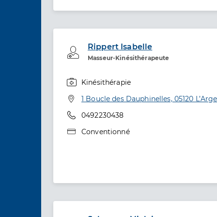
Rippert Isabelle
Professionel de santé
Masseur-Kinésithérapeute
Kinésithérapie
Spécialités
Adresse
1 Boucle des Dauphinelles, 05120 L’Arg
Téléphone
0492230438
Type de convention
Conventionné