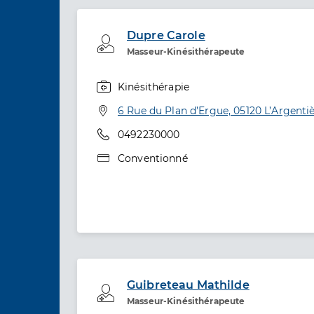
Dupre Carole
Professionel de santé
Masseur-Kinésithérapeute
Kinésithérapie
Spécialités
Adresse
6 Rue du Plan d’Ergue, 05120 L’Argenti
Téléphone
0492230000
Type de convention
Conventionné
Guibreteau Mathilde
Professionel de santé
Masseur-Kinésithérapeute