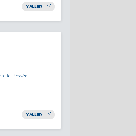
Y ALLER
ère-la-Bessée
Y ALLER