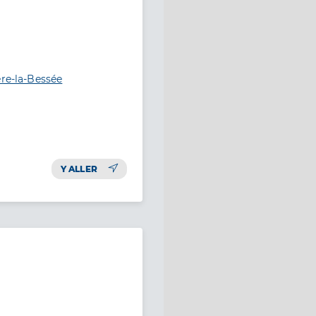
ère-la-Bessée
Y ALLER