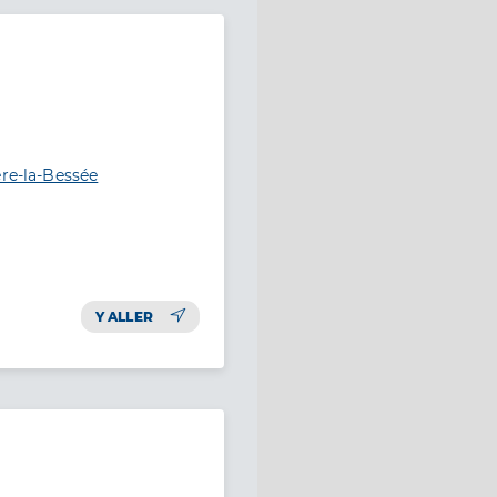
ère-la-Bessée
Y ALLER