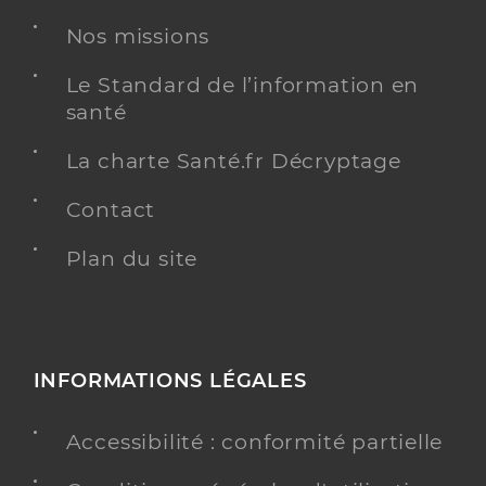
Nos missions
Kinésithérapie
Spécialités
Adresse
La Bâtie-Neuve, 05230 La Bâtie-Neuve
Le Standard de l’information en
santé
Téléphone
0492503723
Type de convention
Conventionné
La charte Santé.fr Décryptage
Contact
Y ALLER
Plan du site
Vuillemin Laura
Professionel de santé
Masseur-Kinésithérapeute
INFORMATIONS LÉGALES
Kinésithérapie
Spécialités
Accessibilité : conformité partielle
Adresse
15 Rue de la Luye, 05230 La Bâtie-Neuve
Téléphone