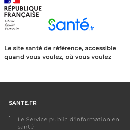
Oldenhove De Guertechin Alexandre
Professionel de santé
Masseur-Kinésithérapeute
Kinésithérapie
Le site santé de référence, accessible
Spécialités
Adresse
15 Rue de la Luye, 05230 La Bâtie-Neuve
quand vous voulez, où vous voulez
Téléphone
0638875366
Type de convention
Conventionné
Y ALLER
SANTE.FR
Le Service public d'information en
Rubichon Camille
Professionel de santé
santé
Masseur-Kinésithérapeute