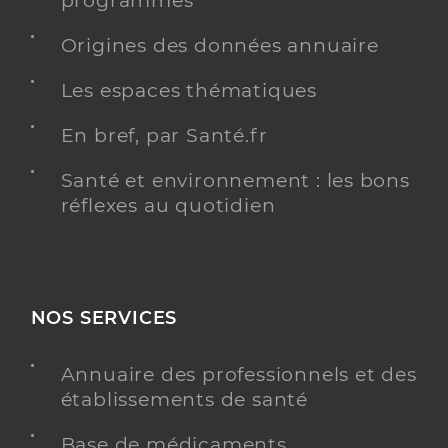
programmés
Origines des données annuaire
Les espaces thématiques
Bernard-Reymond Sophie
Professionel de santé
Masseur-Kinésithérapeute
En bref, par Santé.fr
Kinésithérapie
Santé et environnement : les bons
Spécialités
Adresse
La Bâtie-Neuve, 05230 La Bâtie-Neuve
réflexes au quotidien
Téléphone
0492503723
Type de convention
Conventionné
NOS SERVICES
Y ALLER
Annuaire des professionnels et des
établissements de santé
Chossat Jordan
Professionel de santé
Base de médicaments