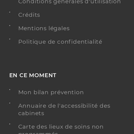
0492503723
Conditions générales d'utilisation
Type de convention
Conventionné
Crédits
Mentions légales
Y ALLER
Politique de confidentialité
Griot Estelle
Professionel de santé
Masseur-Kinésithérapeute
EN CE MOMENT
Kinésithérapie
Spécialités
Adresse
Mon bilan prévention
La Bâtie-Neuve, 05230 La Bâtie-Neuve
Téléphone
0492503723
Annuaire de l'accessibilité des
Type de convention
Conventionné
cabinets
Carte des lieux de soins non
Y ALLER