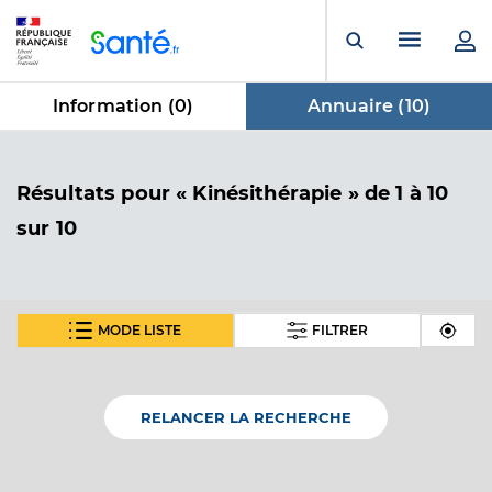
Panneau de gestion des cookies
Menu pr
Ouvrir la rech
Information (
0
)
Annuaire (
10
)
dans Annuaire
Résultats
pour « Kinésithérapie »
de 1 à 10
sur 10
MODE LISTE
FILTRER
Gros Alice
Professionel de santé
Masseur-Kinésithérapeute
RELANCER LA RECHERCHE
Kinésithérapie
Spécialités
Adresse
Rue du Moulin, 05230 La Bâtie-Neuve