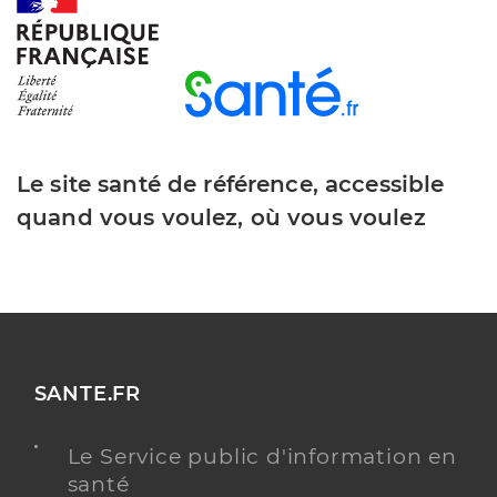
Y ALLER
Lagarde Marie
Professionel de santé
Masseur-Kinésithérapeute
Le site santé de référence, accessible
Kinésithérapie
quand vous voulez, où vous voulez
Spécialités
Adresse
21 Rue Alsace Lorraine, 32700 Lectoure
Téléphone
0786423089
Type de convention
Conventionné
Y ALLER
SANTE.FR
Le Service public d'information en
santé