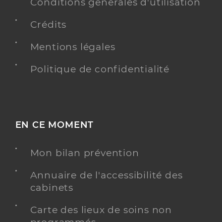
21 Rue Alsace Lorraine, 32700 Lectoure
Conditions générales d'utilisation
Téléphone
+33 623031121
Crédits
Type de convention
Conventionné
Mentions légales
Y ALLER
Politique de confidentialité
Cantegril Jean-Louis
Professionel de santé
EN CE MOMENT
Masseur-Kinésithérapeute
Mon bilan prévention
Kinésithérapie
Spécialités
Adresse
15 Rue Dupouy, 32700 Lectoure
Annuaire de l'accessibilité des
Téléphone
0562687206
cabinets
Type de convention
Conventionné
Carte des lieux de soins non