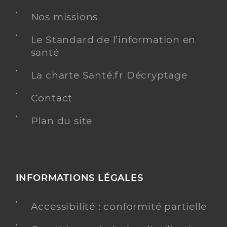
Schweitzer Nicolas
Professionel de santé
Masseur-Kinésithérapeute
Nos missions
Kinésithérapie
Le Standard de l’information en
Spécialités
santé
Adresse
Avenue de la Gare, 32700 Lectoure
Téléphone
+33 677061966
La charte Santé.fr Décryptage
Type de convention
Conventionné
Contact
Plan du site
Y ALLER
Del Bano Alexandra
Professionel de santé
INFORMATIONS LÉGALES
Masseur-Kinésithérapeute
Accessibilité : conformité partielle
Kinésithérapie
Spécialités
Adresse