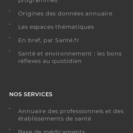
programmés
Y ALLER
Origines des données annuaire
Les espaces thématiques
Lassalle Franck
Professionel de santé
En bref, par Santé.fr
Masseur-Kinésithérapeute
Santé et environnement : les bons
Kinésithérapie
réflexes au quotidien
Spécialités
Adresse
12 Cours Gambetta, 32700 Lectoure
Téléphone
0622756211
Type de convention
Conventionné
NOS SERVICES
Y ALLER
Annuaire des professionnels et des
établissements de santé
Base de médicaments