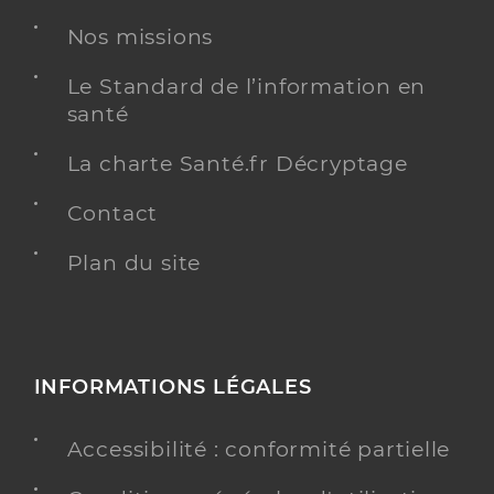
Masseur-Kinésithérapeute
Nos missions
Kinésithérapie
Spécialités
Le Standard de l’information en
Adresse
74 Montée de la Molle, 26780 Châteauneuf-du-
santé
Rhône
Type de convention
Conventionné
La charte Santé.fr Décryptage
Contact
Y ALLER
Plan du site
Takacs Dora
Professionel de santé
Masseur-Kinésithérapeute
INFORMATIONS LÉGALES
Kinésithérapie
Spécialités
Accessibilité : conformité partielle
Adresse
75 Rue de la Coque, 26780 Malataverne