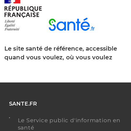
Bailly Paul
Professionel de santé
Masseur-Kinésithérapeute
Le site santé de référence, accessible
Kinésithérapie
Spécialités
quand vous voulez, où vous voulez
Adresse
75 Rue de la Coque, 26780 Malataverne
Téléphone
+33 652866898
Type de convention
Conventionné
Y ALLER
SANTE.FR
Le Service public d'information en
Flandin Nathalie
santé
Professionel de santé