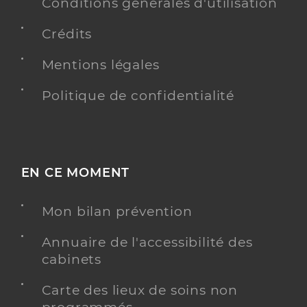
Conditions générales d'utilisation
Téléphone
+33 658964840
Type de convention
Conventionné
Crédits
Mentions légales
Y ALLER
Politique de confidentialité
EN CE MOMENT
Mon bilan prévention
Annuaire de l'accessibilité des
cabinets
Carte des lieux de soins non