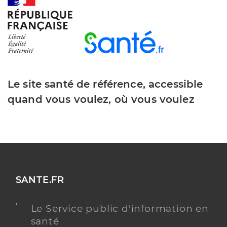
Gauthier Arnaud
Professionel de santé
Masseur-Kinésithérapeute
Kinésithérapie
Spécialités
Adresse
15 Rue des tilleuls, 85310 Rives de l’Yon
Le site santé de référence, accessible
Téléphone
0651762303
quand vous voulez, où vous voulez
Type de convention
Conventionné
Y ALLER
SANTE.FR
Billaud Julien
Professionel de santé
Masseur-Kinésithérapeute
Le Service public d'information en
santé