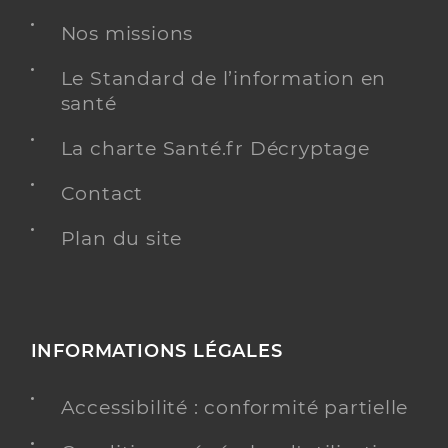
Kinésithérapie
Spécialités
Nos missions
Adresse
15 Rue des tilleuls, 85310 Rives de l’Yon
Téléphone
0749450032
Le Standard de l’information en
santé
Type de convention
Conventionné
La charte Santé.fr Décryptage
Y ALLER
Contact
Plan du site
INFORMATIONS LÉGALES
Accessibilité : conformité partielle