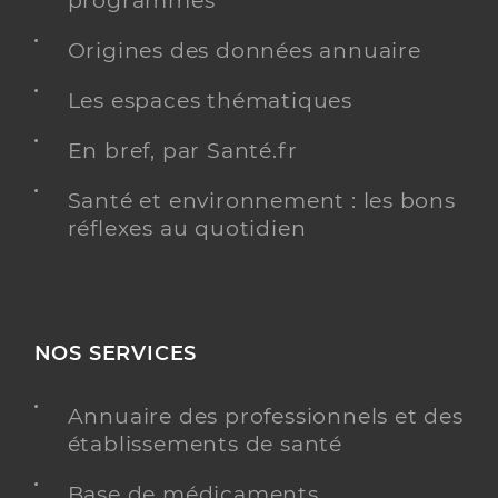
programmés
Masseur-Kinésithérapeute
Origines des données annuaire
Kinésithérapie
Spécialités
Les espaces thématiques
Adresse
6 Place Simone Veil, 49170 La Possonnière
Téléphone
0686458689
En bref, par Santé.fr
Type de convention
Conventionné
Santé et environnement : les bons
réflexes au quotidien
Y ALLER
NOS SERVICES
Annuaire des professionnels et des
établissements de santé
Base de médicaments