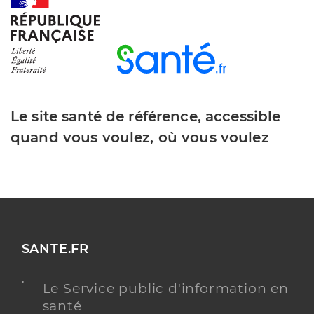
Y ALLER
Chapron-Bernier Marie
Professionel de santé
Masseur-Kinésithérapeute
Le site santé de référence, accessible
Kinésithérapie
quand vous voulez, où vous voulez
Spécialités
Adresse
90 Rue René Gasnier, 49190 Rochefort-sur-Loire
Téléphone
+33 241456746
Type de convention
Conventionné
Y ALLER
SANTE.FR
Le Service public d'information en
santé