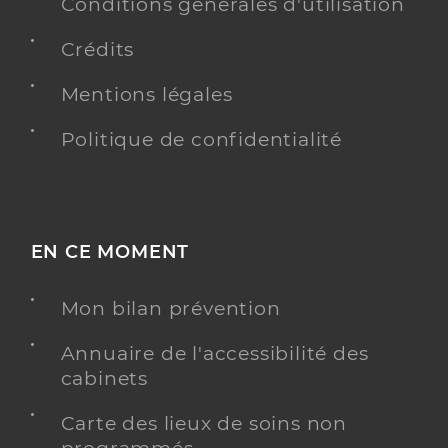
6 Place Simone Veil, 49170 La Possonnière
Conditions générales d'utilisation
Crédits
Y ALLER
Mentions légales
Politique de confidentialité
Menanteau Fabrice
Professionel de santé
Masseur-Kinésithérapeute
Kinésithérapie
EN CE MOMENT
Spécialités
Adresse
1 Impasse du Clos du Bois, 49750 Val-du-Layon
Mon bilan prévention
Y ALLER
Annuaire de l'accessibilité des
cabinets
Carte des lieux de soins non
Dittiere Maud
Professionel de santé