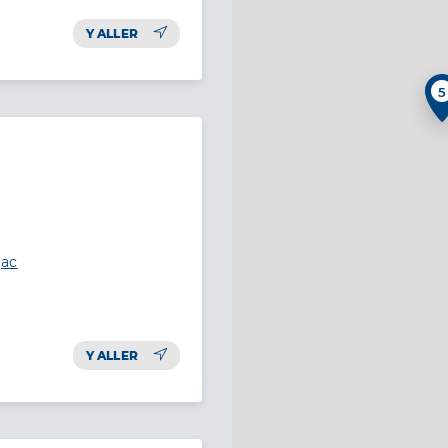
Y ALLER
5
jac
Y ALLER