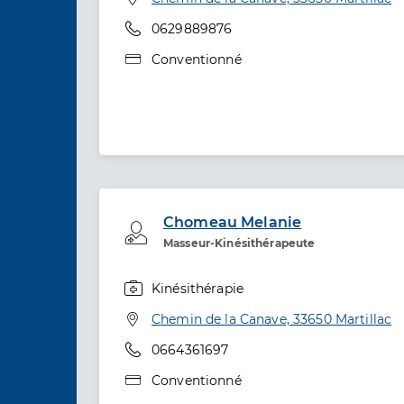
Téléphone
0629889876
Type de convention
Conventionné
Chomeau Melanie
Professionel de santé
Masseur-Kinésithérapeute
Kinésithérapie
Spécialités
Adresse
Chemin de la Canave, 33650 Martillac
Téléphone
0664361697
Type de convention
Conventionné