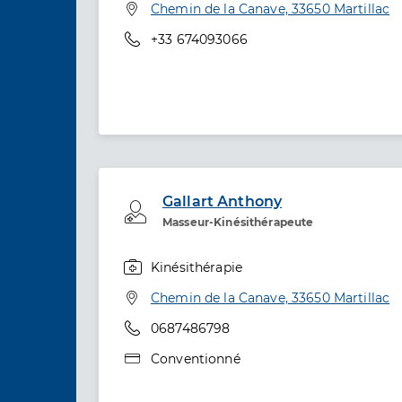
Adresse
Chemin de la Canave, 33650 Martillac
Téléphone
+33 674093066
Gallart Anthony
Professionel de santé
Masseur-Kinésithérapeute
Kinésithérapie
Spécialités
Adresse
Chemin de la Canave, 33650 Martillac
Téléphone
0687486798
Type de convention
Conventionné