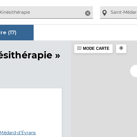
Supprimer
re (
17
)
MODE CARTE
aire
ésithérapie »
-Médard-d’Eyrans