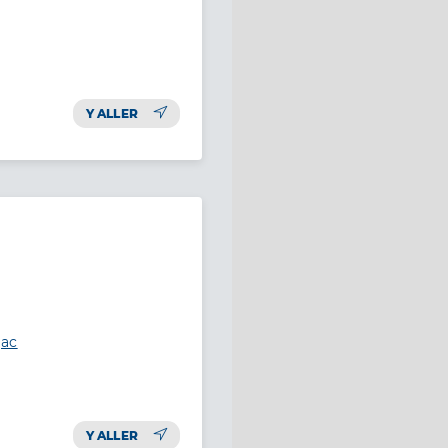
Y ALLER
jac
Y ALLER