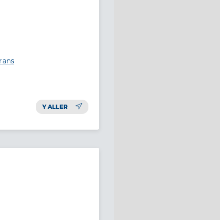
rans
Y ALLER