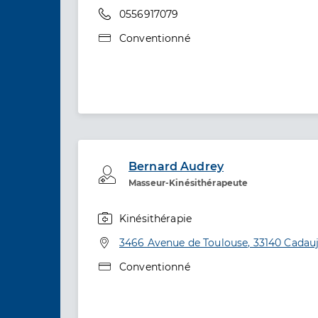
Téléphone
0556917079
Type de convention
Conventionné
Bernard Audrey
Professionel de santé
Masseur-Kinésithérapeute
Kinésithérapie
Spécialités
Adresse
3466 Avenue de Toulouse, 33140 Cadau
Type de convention
Conventionné