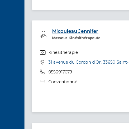
Micouleau Jennifer
Professionel de santé
Masseur-Kinésithérapeute
Kinésithérapie
Spécialités
Adresse
31 avenue du Cordon d’Or, 33650 Saint
Téléphone
0556917079
Type de convention
Conventionné