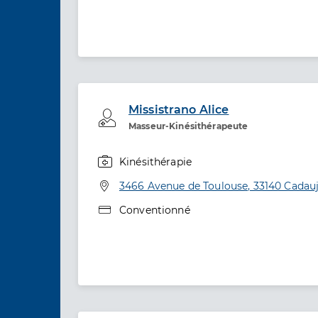
Missistrano Alice
Professionel de santé
Masseur-Kinésithérapeute
Kinésithérapie
Spécialités
Adresse
3466 Avenue de Toulouse, 33140 Cadau
Type de convention
Conventionné