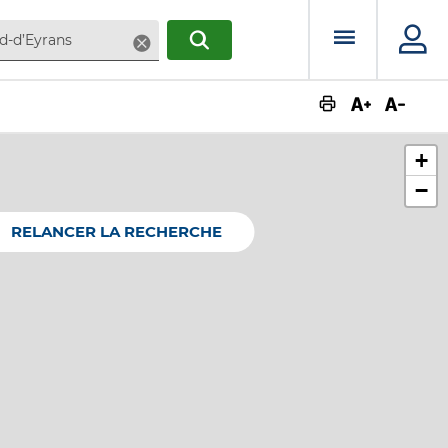
Menu prin
Supprimer
RECHERCHER
Augmente
Dimin
+
−
RELANCER LA RECHERCHE