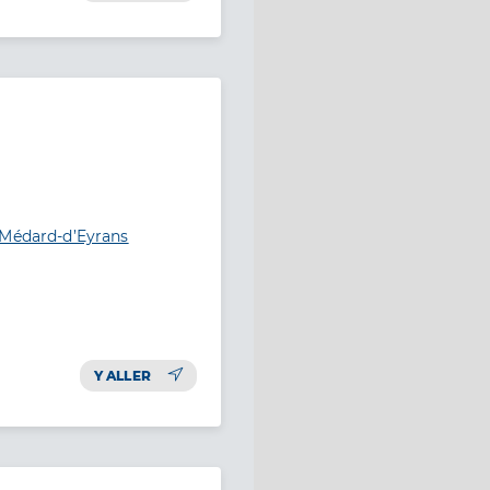
-Médard-d’Eyrans
Y ALLER