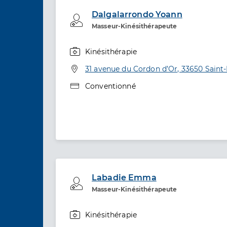
Dalgalarrondo Yoann
Professionel de santé
Masseur-Kinésithérapeute
Kinésithérapie
Spécialités
Adresse
31 avenue du Cordon d’Or, 33650 Saint
Type de convention
Conventionné
Labadie Emma
Professionel de santé
Masseur-Kinésithérapeute
Kinésithérapie
Spécialités