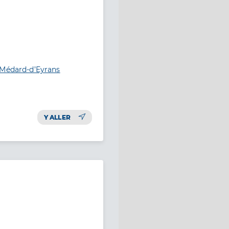
-Médard-d’Eyrans
Y ALLER