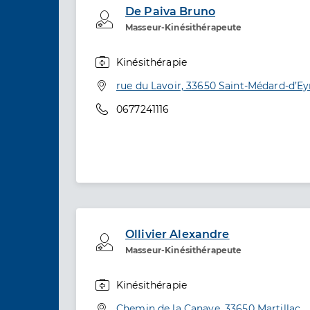
De Paiva Bruno
Professionel de santé
Masseur-Kinésithérapeute
Kinésithérapie
Spécialités
Adresse
rue du Lavoir, 33650 Saint-Médard-d’Ey
Téléphone
0677241116
Ollivier Alexandre
Professionel de santé
Masseur-Kinésithérapeute
Kinésithérapie
Spécialités
Adresse
Chemin de la Canave, 33650 Martillac