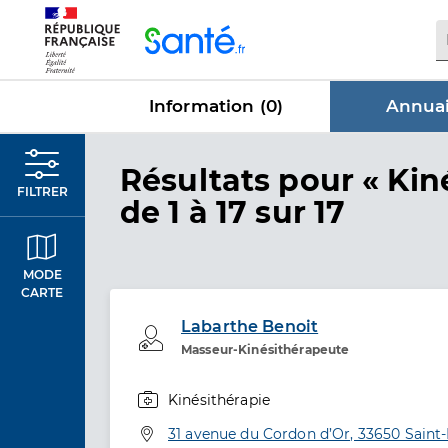
Panneau de gestion des cookies
Information (
0
)
Annuai
dans Annu
Résultats
pour « Kin
FILTRER
de 1 à 17 sur 17
MODE
CARTE
Labarthe Benoit
Professionel de santé
Masseur-Kinésithérapeute
Kinésithérapie
Spécialités
Adresse
31 avenue du Cordon d’Or, 33650 Saint