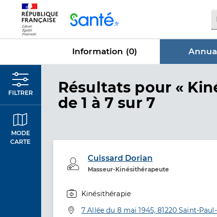
Panneau de gestion des cookies
Information (
0
)
Annuai
dans Annu
Résultats
pour « Kin
FILTRER
de 1 à 7 sur 7
MODE
CARTE
Cuissard Dorian
Professionel de santé
Masseur-Kinésithérapeute
Kinésithérapie
Spécialités
Adresse
7 Allée du 8 mai 1945, 81220 Saint-Pau