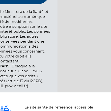
le Ministère de la Santé et
ministériel au numérique
té de modifier les
tre inscription sur le site
l’intérêt public. Les données
obligatoire. Les autres
 conservées pendant une
e communication à des
onnées vous concernant,
ou votre droit à la
contactant
l’ANS (Délégué à la
dour-sur-Glane - 75015
ctés, que vos droits «
és (article 13 du RGPD),
IL (www.cnil.fr)
Le site santé de référence, accessible