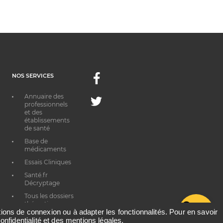
NOS SERVICES
Facebook
Annuaire des
Twitter
professionnels
et des
établissements
de santé
Base de
médicaments
Essais Cliniques
Santé.fr
Décryptage
Tous les dossiers
thématiques
G
ations de connexion ou à adapter les fonctionnalités. Pour en savoir
onfidentialité et des mentions légales.