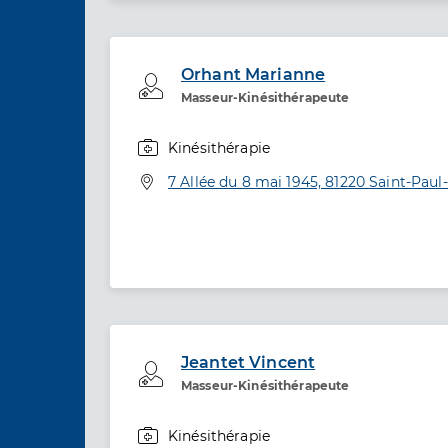
Orhant Marianne
Professionel de santé
Masseur-Kinésithérapeute
Kinésithérapie
Spécialités
Adresse
7 Allée du 8 mai 1945, 81220 Saint-Pau
Jeantet Vincent
Professionel de santé
Masseur-Kinésithérapeute
Kinésithérapie