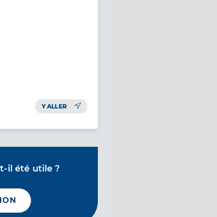
Y ALLER
il été utile ?
NON