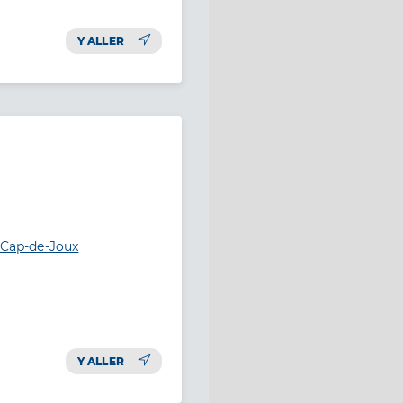
Y ALLER
l-Cap-de-Joux
Y ALLER