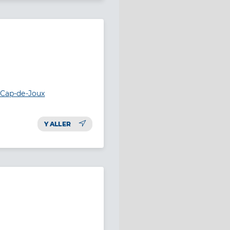
l-Cap-de-Joux
Y ALLER