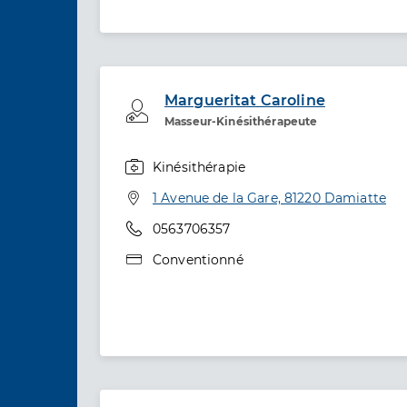
Margueritat Caroline
Professionel de santé
Masseur-Kinésithérapeute
Kinésithérapie
Spécialités
Adresse
1 Avenue de la Gare, 81220 Damiatte
Téléphone
0563706357
Type de convention
Conventionné