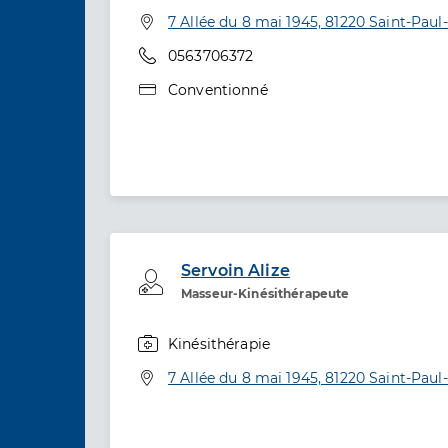
Spécialités
Adresse
7 Allée du 8 mai 1945, 81220 Saint-Pau
Téléphone
0563706372
Type de convention
Conventionné
Servoin Alize
Professionel de santé
Masseur-Kinésithérapeute
Kinésithérapie
Spécialités
Adresse
7 Allée du 8 mai 1945, 81220 Saint-Pau