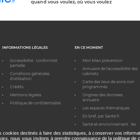
quand vous voulez, où vous voulez
INFORMATIONS LÉGALES
EN CE MOMENT
Accessibilité : conformité
Mon bilan prévention
partielle
Annuaire de l'accessibilité des
Conditions générales
cabinets
d'utilisation
Carte des lieux de soins non
Crédits
programmés
Mentions légales
Origines des données
annuaire
Politique de confidentialité
Les espaces thématiques
En bref, par Santé.fr
Santé et environnement : les
bons réflexes au quotidien
es cookies destinés à faire des statistiques, à conserver vos inform
okies, nous vous invitons à prendre connaissance de la politique de c