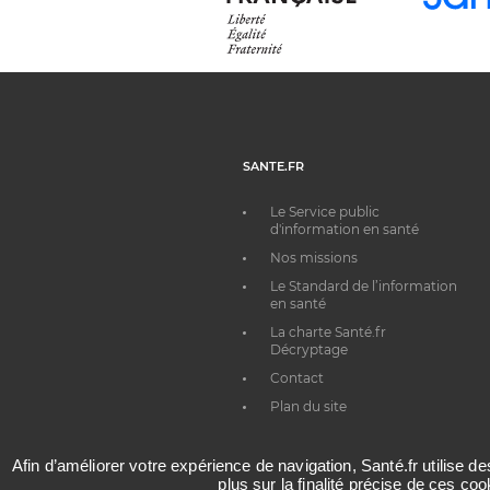
SANTE.FR
Le Service public
d'information en santé
Nos missions
Le Standard de l’information
en santé
La charte Santé.fr
Décryptage
Contact
Plan du site
Afin d’améliorer votre expérience de navigation, Santé.fr utilise d
plus sur la finalité précise de ces co