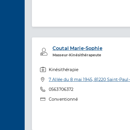
Coutal Marie-Sophie
Professionel de santé
Masseur-Kinésithérapeute
Kinésithérapie
Spécialités
Adresse
7 Allée du 8 mai 1945, 81220 Saint-Pau
Téléphone
0563706372
Type de convention
Conventionné