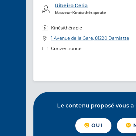
Ribeiro Celia
Professionel de santé
Masseur-Kinésithérapeute
Kinésithérapie
Spécialités
Adresse
1 Avenue de la Gare, 81220 Damiatte
Type de convention
Conventionné
Le contenu proposé vous a-t-
OUI