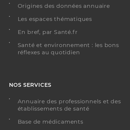
informations relatives à l’accessibilité
Ce praticien a renseigné des informations relatives
Origines des données annuaire
à l’accessibilité de son cabinet
Les espaces thématiques
informations relatives à la téléconsultation
Consultation à domicile
En bref, par Santé.fr
Y ALLER
Santé et environnement : les bons
réflexes au quotidien
Cressiot Jerome
Professionel de santé
Masseur-Kinésithérapeute
NOS SERVICES
Kinésithérapie
Spécialités
Adresse
125 Boulevard de la République, 95600
Annuaire des professionnels et des
Eaubonne
établissements de santé
Téléphone
0139591652
Base de médicaments
Type de convention
Conventionné