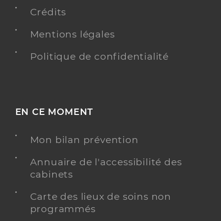
Kinésithérapie
Spécialités
Crédits
Adresse
15 Rue des Commailles, 95580 Andilly
Mentions légales
Type de convention
Conventionné
Politique de confidentialité
Y ALLER
EN CE MOMENT
Hoang Jean Marc
Professionel de santé
Masseur-Kinésithérapeute
Mon bilan prévention
Kinésithérapie
Annuaire de l'accessibilité des
Spécialités
Adresse
8 Avenue Mirabeau, 95230 Soisy-sous-
cabinets
Montmorency
Carte des lieux de soins non
Téléphone
0134165932
programmés
Type de convention
Conventionné