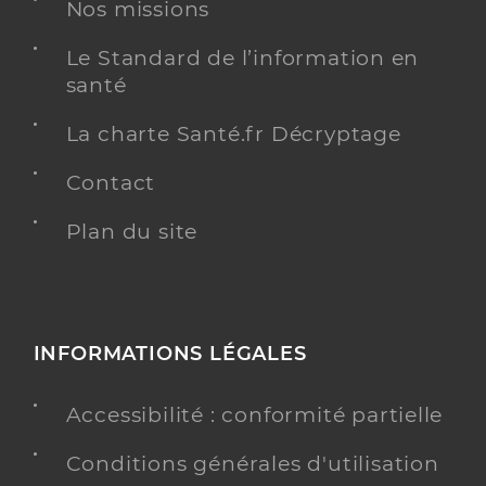
Nos missions
David Remy
Professionel de santé
Masseur-Kinésithérapeute
Le Standard de l’information en
santé
Kinésithérapie
Spécialités
La charte Santé.fr Décryptage
Adresse
156bis Avenue du Général Leclerc, 95230 Soisy-
sous-Montmorency
Contact
Téléphone
0610718084
Plan du site
Type de convention
Conventionné
Y ALLER
INFORMATIONS LÉGALES
Lavergne Alexandra
Accessibilité : conformité partielle
Professionel de santé
Masseur-Kinésithérapeute
Conditions générales d'utilisation