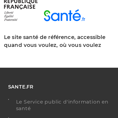
Y ALLER
Fievet Philippe
Professionel de santé
Masseur-Kinésithérapeute
Le site santé de référence, accessible
quand vous voulez, où vous voulez
Kinésithérapie
Spécialités
Adresse
13 Avenue du Général de Gaulle, 95230 Soisy-sous-
Montmorency
Téléphone
0139894773
Type de convention
Conventionné
SANTE.FR
Y ALLER
Le Service public d'information en
santé