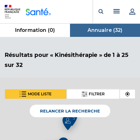
Panneau de gestion des cookies
Menu pr
Ouvrir la rech
Information (
0
)
Annuaire (
32
)
dans Annuaire
Résultats
pour « Kinésithérapie »
de 1 à 25
sur 32
MODE LISTE
FILTRER
SUIVANT
Floquet Stephanie
Professionel de santé
Masseur-Kinésithérapeute
RELANCER LA RECHERCHE
Kinésithérapie
Spécialités
Adresse
9bis Rue Roger Mangiameli, 95230 Soisy-sous-