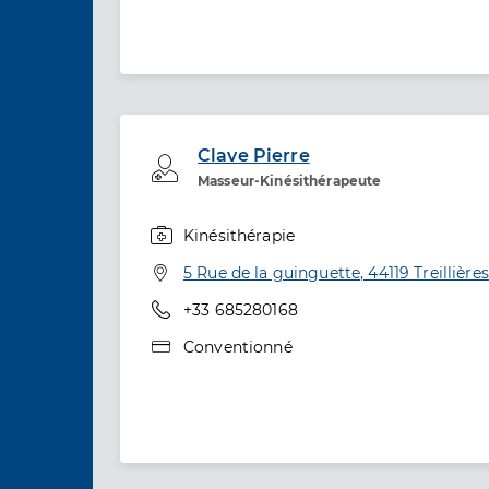
Clave Pierre
Professionel de santé
Masseur-Kinésithérapeute
Kinésithérapie
Spécialités
Adresse
5 Rue de la guinguette, 44119 Treillières
Téléphone
+33 685280168
Type de convention
Conventionné