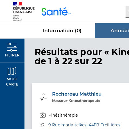
Panneau de gestion des cookies
Information (
0
)
Annuai
dans Annu
Résultats
pour « Kin
FILTRER
de 1 à 22 sur 22
MODE
CARTE
Rochereau Matthieu
Professionel de santé
Masseur-Kinésithérapeute
Kinésithérapie
Spécialités
Adresse
9 Rue maria telkes, 44119 Treillières