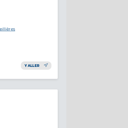
illières
Y ALLER