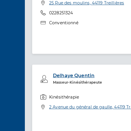
Adresse
25 Rue des moulins, 44119 Treillières
Téléphone
0228251324
Type de convention
Conventionné
Delhaye Quentin
Professionel de santé
Masseur-Kinésithérapeute
Kinésithérapie
Spécialités
Adresse
2 Avenue du général de gaulle, 44119 Tre