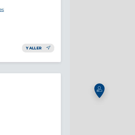
es
Y ALLER