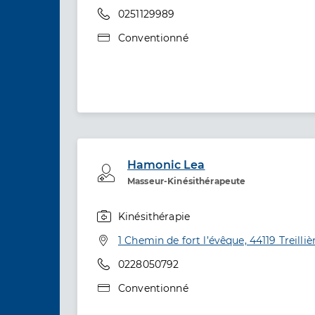
Téléphone
0251129989
Type de convention
Conventionné
Hamonic Lea
Professionel de santé
Masseur-Kinésithérapeute
Kinésithérapie
Spécialités
Adresse
1 Chemin de fort l’évêque, 44119 Treilliè
Téléphone
0228050792
Type de convention
Conventionné