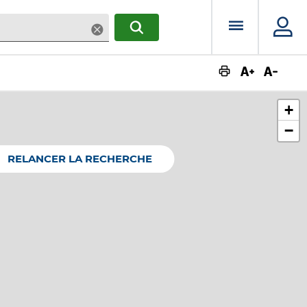
Menu prin
Supprimer
RECHERCHER
Augmente
Dimin
+
−
RELANCER LA RECHERCHE