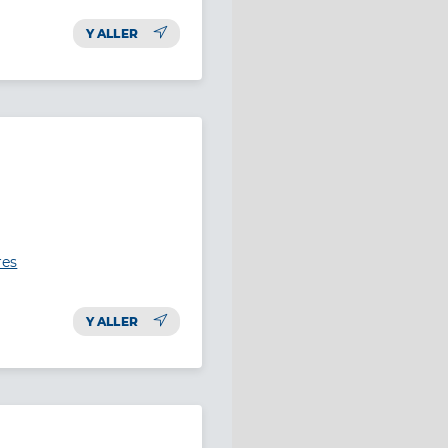
Y ALLER
res
Y ALLER