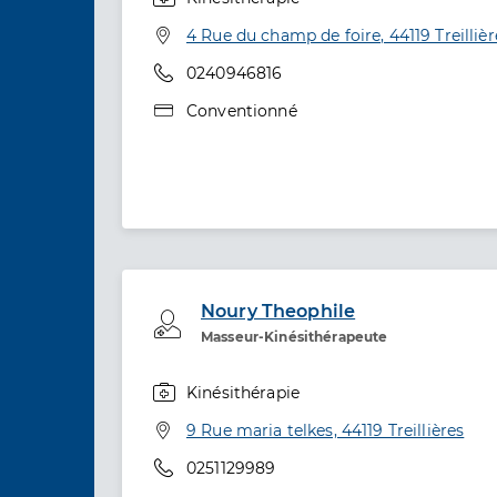
Spécialités
Adresse
4 Rue du champ de foire, 44119 Treillièr
Téléphone
0240946816
Type de convention
Conventionné
Noury Theophile
Professionel de santé
Masseur-Kinésithérapeute
Kinésithérapie
Spécialités
Adresse
9 Rue maria telkes, 44119 Treillières
Téléphone
0251129989