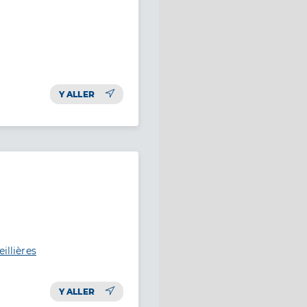
Y ALLER
illières
Y ALLER