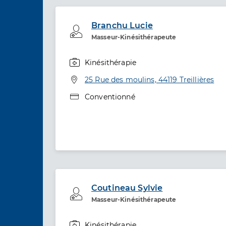
Branchu Lucie
Professionel de santé
Masseur-Kinésithérapeute
Kinésithérapie
Spécialités
Adresse
25 Rue des moulins, 44119 Treillières
Type de convention
Conventionné
Coutineau Sylvie
Professionel de santé
Masseur-Kinésithérapeute
Kinésithérapie