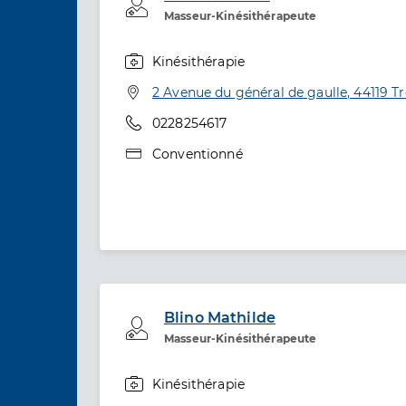
Professionel de santé
Masseur-Kinésithérapeute
Kinésithérapie
Spécialités
Adresse
2 Avenue du général de gaulle, 44119 Tre
Téléphone
0228254617
Type de convention
Conventionné
Blino Mathilde
Professionel de santé
Masseur-Kinésithérapeute
Kinésithérapie
Spécialités