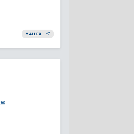
Y ALLER
res