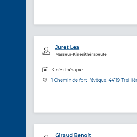
Juret Lea
Professionel de santé
Masseur-Kinésithérapeute
Kinésithérapie
Spécialités
Adresse
1 Chemin de fort l’évêque, 44119 Treilliè
Giraud Benoit