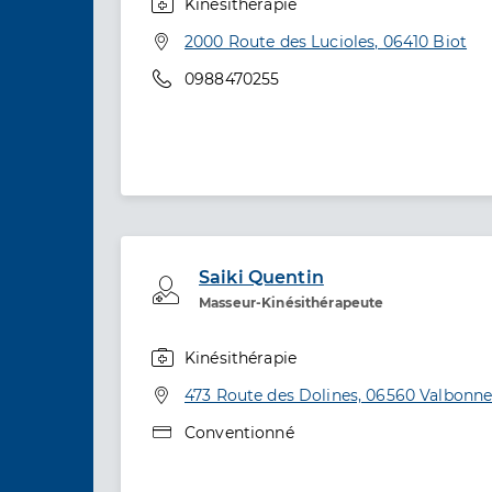
Kinésithérapie
Spécialités
Adresse
2000 Route des Lucioles, 06410 Biot
Téléphone
0988470255
Saiki Quentin
Professionel de santé
Masseur-Kinésithérapeute
Kinésithérapie
Spécialités
Adresse
473 Route des Dolines, 06560 Valbonn
Type de convention
Conventionné