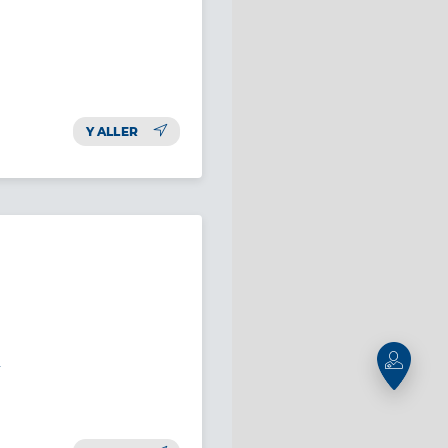
Y ALLER
e