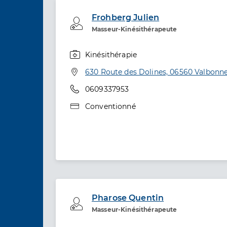
Frohberg Julien
Professionel de santé
Masseur-Kinésithérapeute
Kinésithérapie
Spécialités
Adresse
630 Route des Dolines, 06560 Valbonn
Téléphone
0609337953
Type de convention
Conventionné
Pharose Quentin
Professionel de santé
Masseur-Kinésithérapeute