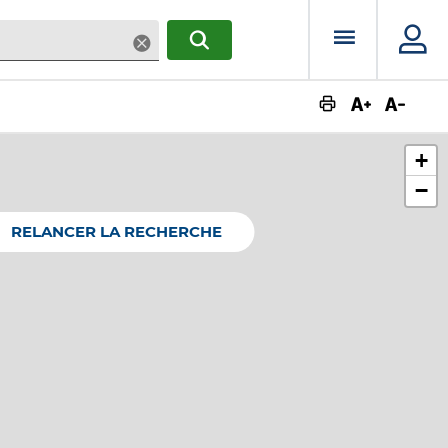
Menu prin
Supprimer
RECHERCHER
Augmente
Dimin
+
−
RELANCER LA RECHERCHE