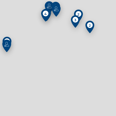
4
4
2
3
2
2