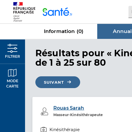
Panneau de gestion des cookies
Information (
0
)
Annuai
dans Annu
Résultats
pour « Kin
FILTRER
de 1 à 25 sur 80
MODE
SUIVANT
CARTE
Rouas Sarah
Professionel de santé
Masseur-Kinésithérapeute
Kinésithérapie