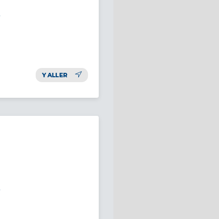
e
Y ALLER
e