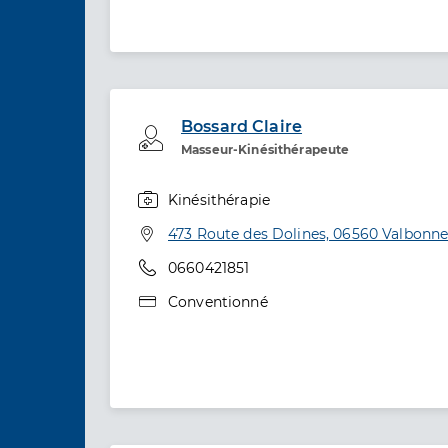
Bossard Claire
Professionel de santé
Masseur-Kinésithérapeute
Kinésithérapie
Spécialités
Adresse
473 Route des Dolines, 06560 Valbonn
Téléphone
0660421851
Type de convention
Conventionné