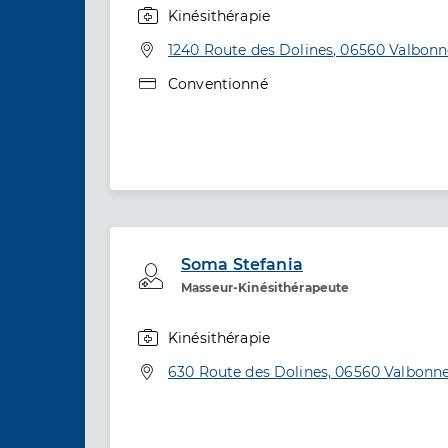
Kinésithérapie
Spécialités
Adresse
1240 Route des Dolines, 06560 Valbonn
Type de convention
Conventionné
Soma Stefania
Professionel de santé
Masseur-Kinésithérapeute
Kinésithérapie
Spécialités
Adresse
630 Route des Dolines, 06560 Valbonn