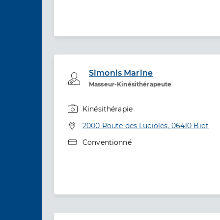
Simonis Marine
Professionel de santé
Masseur-Kinésithérapeute
Kinésithérapie
Spécialités
Adresse
2000 Route des Lucioles, 06410 Biot
Type de convention
Conventionné