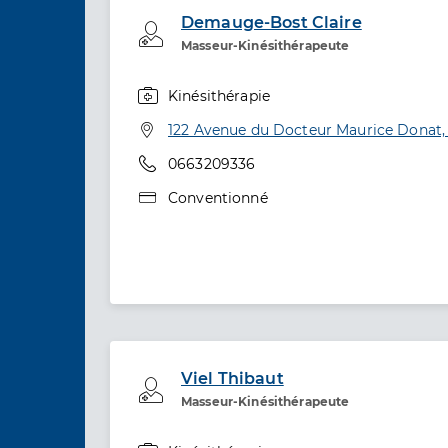
Demauge-Bost Claire
Professionel de santé
Masseur-Kinésithérapeute
Kinésithérapie
Spécialités
Adresse
122 Avenue du Docteur Maurice Donat
Téléphone
0663209336
Type de convention
Conventionné
Viel Thibaut
Professionel de santé
Masseur-Kinésithérapeute