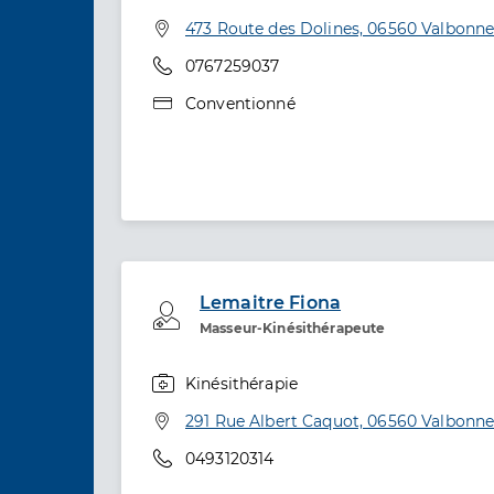
Spécialités
Adresse
473 Route des Dolines, 06560 Valbonn
Téléphone
0767259037
Type de convention
Conventionné
Lemaitre Fiona
Professionel de santé
Masseur-Kinésithérapeute
Kinésithérapie
Spécialités
Adresse
291 Rue Albert Caquot, 06560 Valbonn
Téléphone
0493120314