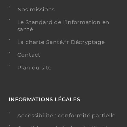
Nos missions
Kinésithérapie
Spécialités
Adresse
6 Avenue du Languedoc, 11600 Villegly
Le Standard de l’information en
santé
Téléphone
+33 648685534
Type de convention
Conventionné
La charte Santé.fr Décryptage
Contact
Y ALLER
Plan du site
INFORMATIONS LÉGALES
Accessibilité : conformité partielle