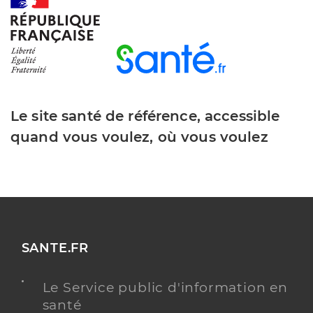
Azemar Laure
Professionel de santé
Masseur-Kinésithérapeute
Kinésithérapie
Le site santé de référence, accessible
Spécialités
Adresse
6 Avenue du Languedoc, 11600 Villegly
quand vous voulez, où vous voulez
Téléphone
0663719128
Type de convention
Conventionné
Y ALLER
SANTE.FR
Le Service public d'information en
Mitjana Sophie
Professionel de santé
santé
Masseur-Kinésithérapeute