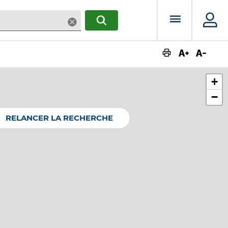
Menu prin
Supprimer
RECHERCHER
Augmente
Dimin
+
−
RELANCER LA RECHERCHE