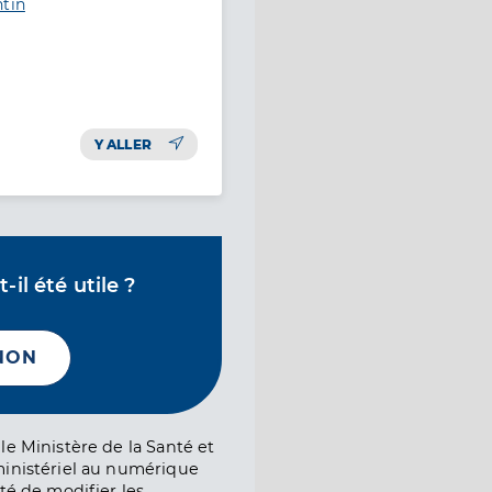
ntin
Y ALLER
il été utile ?
NON
le Ministère de la Santé et
ministériel au numérique
té de modifier les