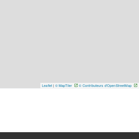
Leaflet
|
© MapTiler
© Contributeurs d'OpenStreetMap