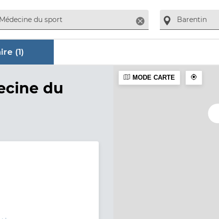
Supprimer
re (
1
)
MODE CARTE
ire
ecine du