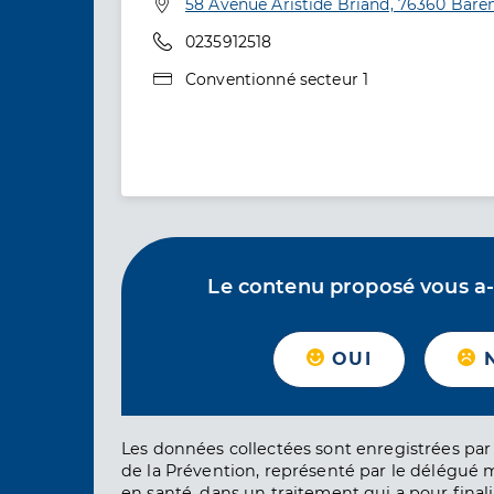
Adresse
58 Avenue Aristide Briand, 76360 Bare
Téléphone
0235912518
Type de convention
Conventionné secteur 1
Le contenu proposé vous a-t-
OUI
Les données collectées sont enregistrées par 
de la Prévention, représenté par le délégué 
en santé, dans un traitement qui a pour finali