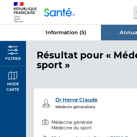
Panneau de gestion des cookies
Information (
5
)
Annuai
dans Annua
Résultat
pour « Méd
FILTRER
sport »
MODE
CARTE
Dr Herve Claude
Professionel de santé
Médecin généraliste
Médecine générale
Spécialités
Médecine du sport