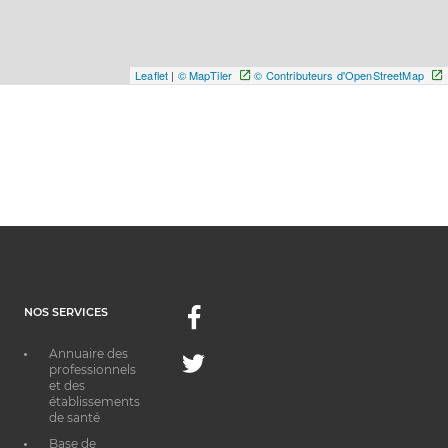
Leaflet
|
© MapTiler
© Contributeurs d'OpenStreetMap
NOS SERVICES
Facebook
Annuaire des
Twitter
professionnels
et des
établissements
de santé
Base de