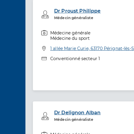
Dr Proust Philippe
Professionel de santé
Médecin généraliste
Médecine générale
Spécialités
Médecine du sport
Adresse
1 allée Marie Curie, 63170 Pérignat-lès-S
Type de convention
Conventionné secteur 1
Dr Delignon Alban
Professionel de santé
Médecin généraliste