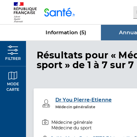
Panneau de gestion des cookies
Information (
5
)
Annuai
dans Annu
Résultats
pour « Mé
FILTRER
sport »
de 1 à 7 sur 7
MODE
CARTE
Dr You Pierre-Etienne
Professionel de santé
Médecin généraliste
Médecine générale
Spécialités
Médecine du sport