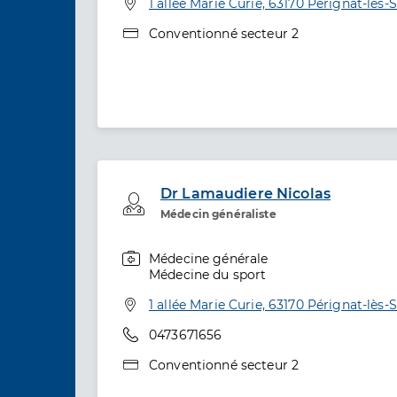
Adresse
1 allée Marie Curie, 63170 Pérignat-lès-S
Type de convention
Conventionné secteur 2
Dr Lamaudiere Nicolas
Professionel de santé
Médecin généraliste
Médecine générale
Spécialités
Médecine du sport
Adresse
1 allée Marie Curie, 63170 Pérignat-lès-S
Téléphone
0473671656
Type de convention
Conventionné secteur 2