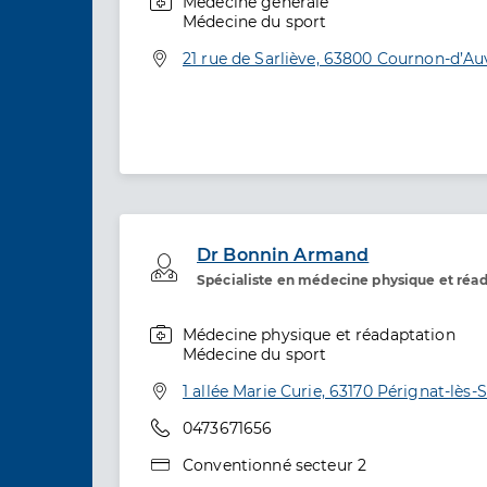
Médecine générale
Spécialités
Médecine du sport
Adresse
21 rue de Sarliève, 63800 Cournon-d’A
Dr Bonnin Armand
Professionel de santé
Spécialiste en médecine physique et réa
Médecine physique et réadaptation
Spécialités
Médecine du sport
Adresse
1 allée Marie Curie, 63170 Pérignat-lès-S
Téléphone
0473671656
Type de convention
Conventionné secteur 2