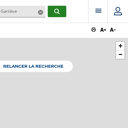
Menu prin
Supprimer
RECHERCHER
Augmente
Dimin
+
−
RELANCER LA RECHERCHE