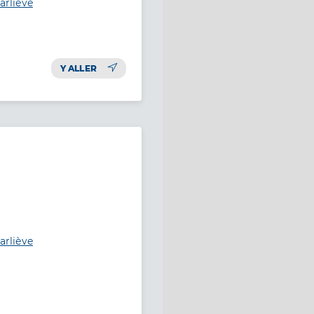
arliève
Y ALLER
arliève