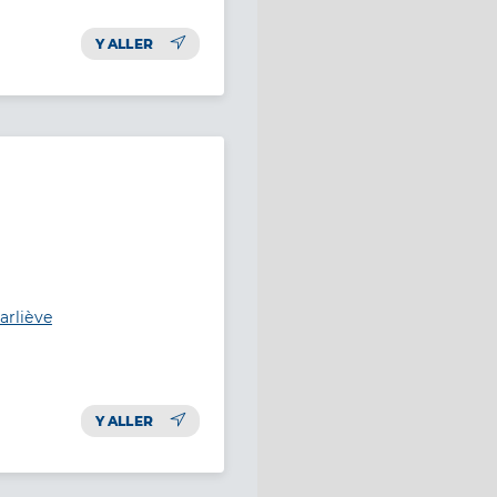
Y ALLER
arliève
Y ALLER