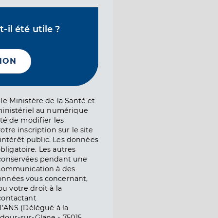
il été utile ?
NON
le Ministère de la Santé et
ministériel au numérique
té de modifier les
tre inscription sur le site
l’intérêt public. Les données
obligatoire. Les autres
 conservées pendant une
e communication à des
onnées vous concernant,
ou votre droit à la
contactant
l’ANS (Délégué à la
dour-sur-Glane - 75015