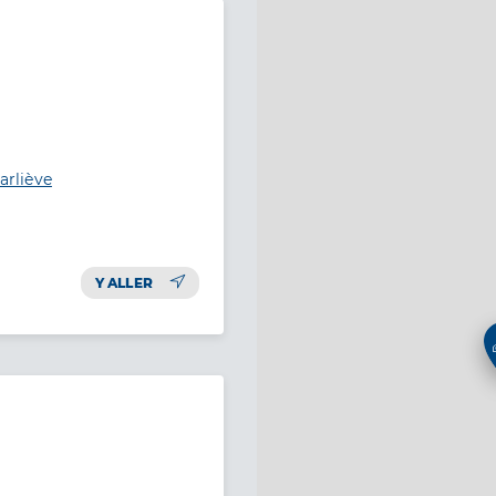
arliève
Y ALLER