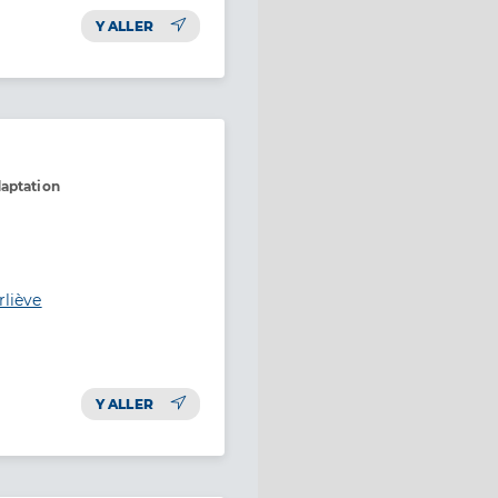
Y ALLER
daptation
rliève
Y ALLER