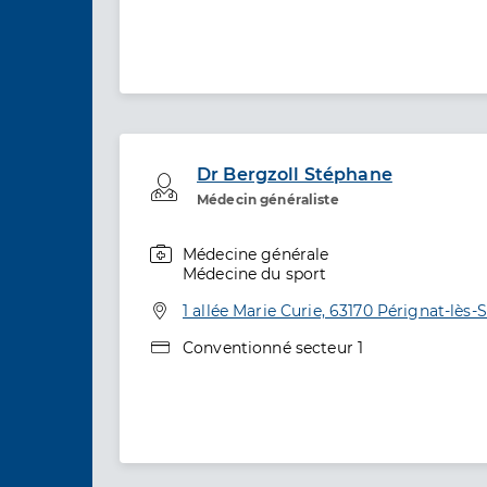
Dr Bergzoll Stéphane
Professionel de santé
Médecin généraliste
Médecine générale
Spécialités
Médecine du sport
Adresse
1 allée Marie Curie, 63170 Pérignat-lès-S
Type de convention
Conventionné secteur 1