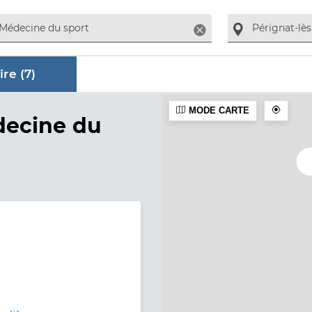
Supprimer
re (
7
)
MODE CARTE
aire
decine du