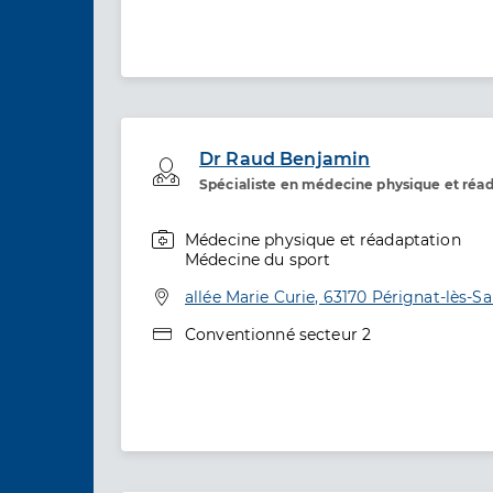
Dr Raud Benjamin
Professionel de santé
Spécialiste en médecine physique et réa
Médecine physique et réadaptation
Spécialités
Médecine du sport
Adresse
allée Marie Curie, 63170 Pérignat-lès-Sa
Type de convention
Conventionné secteur 2