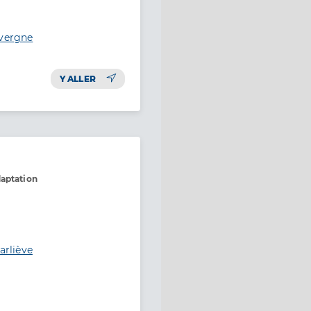
uvergne
Y ALLER
daptation
arliève