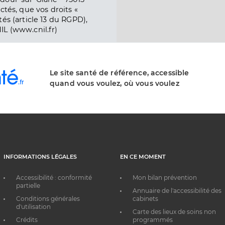
ctés, que vos droits «
és (article 13 du RGPD),
IL (www.cnil.fr)
Le site santé de référence, accessible
quand vous voulez, où vous voulez
INFORMATIONS LÉGALES
EN CE MOMENT
Accessibilité : conformité
Mon bilan prévention
partielle
Annuaire de l'accessibilité des
Conditions générales
cabinets
d'utilisation
Carte des lieux de soins non
Crédits
programmés