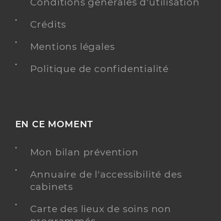
Conditions générales d'utilisation
Crédits
Dr Carron Thomas Clémence
(Téléexpertise)
Mentions légales
Etablissement de soins
Offre de téléexpertise
Politique de confidentialité
Adresse
5 Rue Marcel Pagnol, 30230 Bouillargues
Y ALLER
MÉDECINE GÉNÉRALE
EN CE MOMENT
Mon bilan prévention
Maison De Sante Pluriprofessionnelle
Annuaire de l'accessibilité des
Service de santé
Madeleine Bres
cabinets
Maison de santé
Carte des lieux de soins non
Adresse
Rue Marcel Pagnol, 30230 Bouillargues