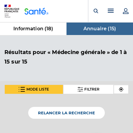
Panneau de gestion des cookies
Menu pr
Ouvrir la rech
Information (
18
)
Annuaire (
15
)
dans Annuaire
Résultats
pour « Médecine générale »
de 1 à
15 sur 15
MODE LISTE
FILTRER
Dr Robinson Beatrice
Professionel de santé
Médecin généraliste
RELANCER LA RECHERCHE
Médecine générale
Spécialités
Adresse
9 Rue des Écoles, 30230 Bouillargues