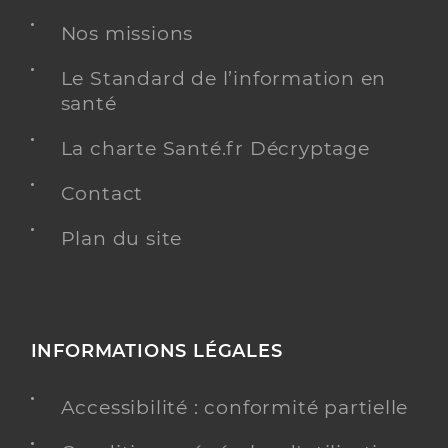
Nos missions
Y ALLER
MÉDECINE GÉNÉRALE
Le Standard de l’information en
santé
La charte Santé.fr Décryptage
Dr Carron Thomas Clemence
Professionel de santé
Contact
Médecin généraliste
Plan du site
Médecine générale
Spécialités
Adresse
5 Rue Marcel Pagnol, 30230 Bouillargues
Téléphone
0466201987
Type de convention
Conventionné secteur 1
INFORMATIONS LÉGALES
Accessibilité : conformité partielle
Y ALLER