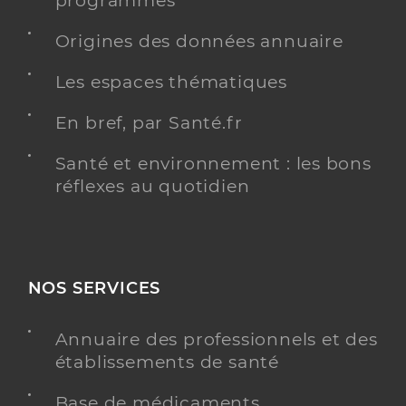
programmés
Téléphone
04 66 20 19 87
Origines des données annuaire
Les espaces thématiques
Y ALLER
En bref, par Santé.fr
Santé et environnement : les bons
Dr Vincent Anne-Sophie
Professionel de santé
réflexes au quotidien
Médecin généraliste
Médecine générale
Spécialités
Adresse
9 Rue des Écoles, 30230 Bouillargues
NOS SERVICES
Y ALLER
Annuaire des professionnels et des
établissements de santé
Base de médicaments