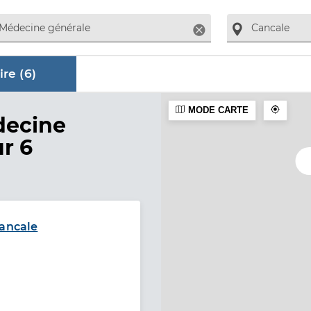
Supprimer
re (
6
)
MODE CARTE
aire
decine
ur 6
Cancale