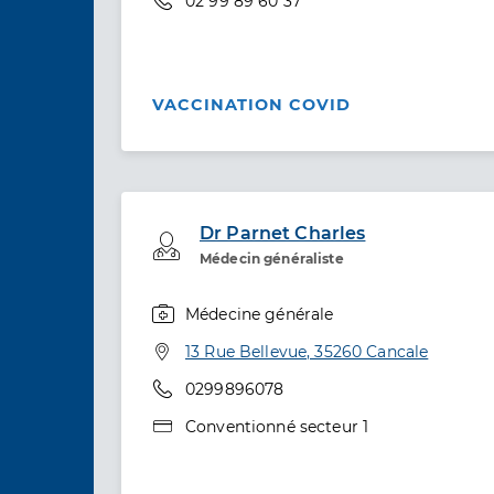
02 99 89 60 37
VACCINATION COVID
Dr Parnet Charles
Professionel de santé
Médecin généraliste
Médecine générale
Spécialités
Adresse
13 Rue Bellevue, 35260 Cancale
Téléphone
0299896078
Type de convention
Conventionné secteur 1