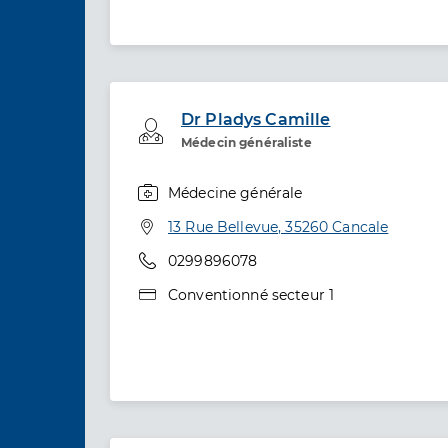
Dr Pladys Camille
Professionel de santé
Médecin généraliste
Médecine générale
Spécialités
Adresse
13 Rue Bellevue, 35260 Cancale
Téléphone
0299896078
Type de convention
Conventionné secteur 1