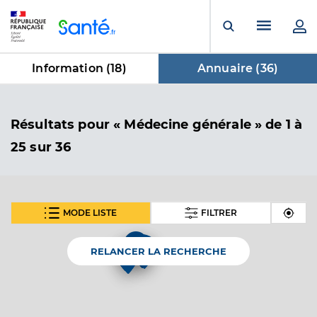
Panneau de gestion des cookies
Menu pr
Ouvrir la rech
Information (
18
)
Annuaire (
36
)
dans Annuaire
Résultats
pour « Médecine générale »
de 1 à
25 sur 36
MODE LISTE
FILTRER
SUIVANT
Dr Mandrau Nicolas
Professionel de santé
Médecin généraliste
6
RELANCER LA RECHERCHE
Médecine générale
Spécialités
Médecine du sport