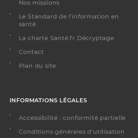
Médecine générale
Nos missions
Spécialités
Adresse
2 Rue de l’Inondation de 1930, 82200 Moissac
Le Standard de l’information en
Téléphone
0563049193
santé
Type de convention
Conventionné secteur 1
La charte Santé.fr Décryptage
Contact
Y ALLER
Plan du site
Maison De Sante Pluriprofessionnelle
Service de santé
De Moissac
Maison de santé
INFORMATIONS LÉGALES
Adresse
10 Rue Louis Pasteur, 82200 Moissac
Accessibilité : conformité partielle
Téléphone
05 63 04 02 64
Conditions générales d'utilisation