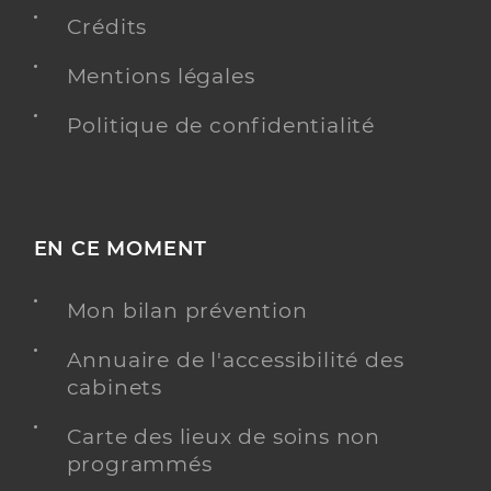
Y ALLER
Crédits
Mentions légales
Politique de confidentialité
Dr Donadio Daniel
Professionel de santé
Médecin généraliste
Médecine générale
Spécialités
Cancérologie
Maladies du sang
EN CE MOMENT
Adresse
19 Route de Toulouse, 82100 Castelsarrasin
Mon bilan prévention
Téléphone
0563955083
Annuaire de l'accessibilité des
cabinets
Y ALLER
Carte des lieux de soins non
programmés