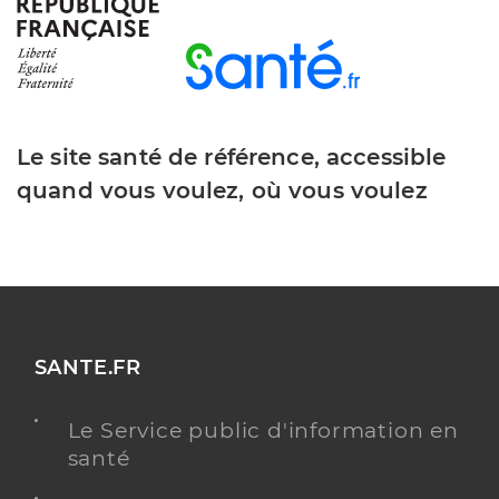
Y ALLER
Dr Brunel Béatrice (Téléexpertise)
Offre de téléexpertise
Le site santé de référence, accessible
Etablissement de soins
quand vous voulez, où vous voulez
Adresse
10 Rue Louis Pasteur, 82200 Moissac
Y ALLER
MÉDECINE GÉNÉRALE
SANTE.FR
Dr Tudor Madalina Raluca
Professionel de santé
Le Service public d'information en
Médecin généraliste
santé