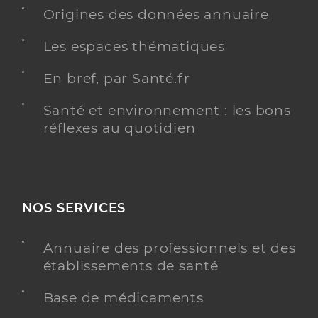
Dr Brunel Beatrice
Professionel de santé
Origines des données annuaire
Médecin généraliste
Les espaces thématiques
Médecine générale
Spécialités
En bref, par Santé.fr
Adresse
10 Rue Louis Pasteur, 82200 Moissac
Téléphone
0563040264
Santé et environnement : les bons
réflexes au quotidien
Type de convention
Conventionné secteur 1
Y ALLER
NOS SERVICES
Annuaire des professionnels et des
Maison De Sante Pluriprofessionnelle
Service de santé
Castelsarrasin
établissements de santé
Maison de santé
Base de médicaments
Adresse
7 Rue de Varsovie, 82100 Castelsarrasin