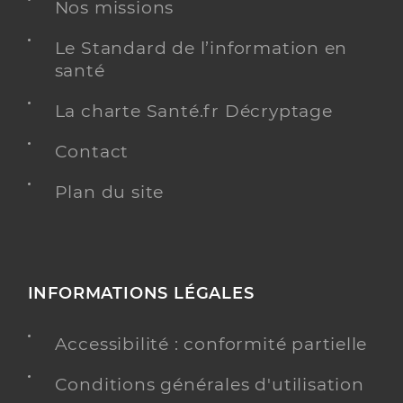
Dr Politur Bernard
Professionel de santé
Nos missions
Médecin généraliste
Le Standard de l’information en
Médecine générale
santé
Spécialités
Acupuncture
La charte Santé.fr Décryptage
Adresse
13 Rue Louis Blanc, 97300 Cayenne
Téléphone
0594314388
Contact
Type de convention
Conventionné secteur 1
Plan du site
Y ALLER
INFORMATIONS LÉGALES
Dr Venturin Catherine
Professionel de santé
Accessibilité : conformité partielle
Médecin généraliste
Conditions générales d'utilisation
Médecine générale
Spécialités