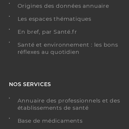
Origines des données annuaire
Les espaces thématiques
Centre hospitalier de cayenne (chc)
Centre hospitalier (CH)
Etablissement de soins
En bref, par Santé.fr
Voir l’offre identifiée
Santé et environnement : les bons
réflexes au quotidien
Adresse
3 Avenue Alexis Blaise, 97300 Cayenne
Y ALLER
NOS SERVICES
Annuaire des professionnels et des
Dr Thiam Abou
Professionel de santé
établissements de santé
Médecin généraliste
Base de médicaments
Médecine générale
Spécialités