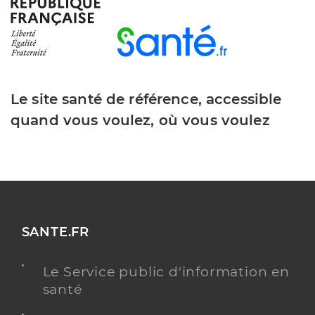
Y ALLER
Dr Jarnage Jean-Paul
Professionel de santé
Médecin généraliste
Le site santé de référence, accessible
quand vous voulez, où vous voulez
Médecine générale
Spécialités
Adresse
34bis Rue du 14 et 22 Juin 1962, 97300 Cayenne
Téléphone
0594318186
Type de convention
Conventionné secteur 1
SANTE.FR
Y ALLER
Le Service public d'information en
santé