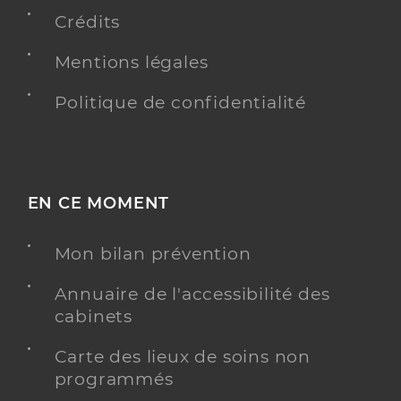
Adresse
19 Rue Victor Schoelcher, 97300 Cayenne
Crédits
Téléphone
0594390361
Mentions légales
Politique de confidentialité
Y ALLER
Dr Allard Amandine
Professionel de santé
EN CE MOMENT
Médecin généraliste
Mon bilan prévention
Médecine générale
Spécialités
Adresse
25 Rue Du Docteur Barrat, 97300 Cayenne
Annuaire de l'accessibilité des
cabinets
Téléphone
0594284130
Carte des lieux de soins non
Y ALLER
programmés