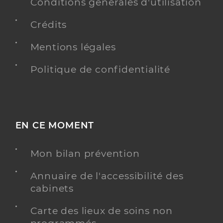
Conventionné secteur 1
Conditions générales d'utilisation
Crédits
Y ALLER
Mentions légales
Politique de confidentialité
Dr Cabrol Xavier
Professionel de santé
Médecin généraliste
Médecine générale
EN CE MOMENT
Spécialités
Adresse
59 Bis Rue De Barbezieux, 16210 Chalais
Mon bilan prévention
Téléphone
0545982173
Type de convention
Conventionné secteur 1
Annuaire de l'accessibilité des
cabinets
Y ALLER
Carte des lieux de soins non