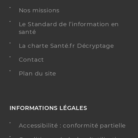
Dr Dupouy Edouard
Professionel de santé
Médecin généraliste
Nos missions
Médecine générale
Le Standard de l’information en
Spécialités
santé
Adresse
59 Route de Barbezieux, 16210 Chalais
La charte Santé.fr Décryptage
Y ALLER
Contact
Plan du site
Dr Douressamy Gaston
Professionel de santé
Médecin généraliste
Médecine générale
INFORMATIONS LÉGALES
Spécialités
Adresse
59 Route de Barbezieux, 16210 Chalais
Accessibilité : conformité partielle
Téléphone
0545982173
Type de convention