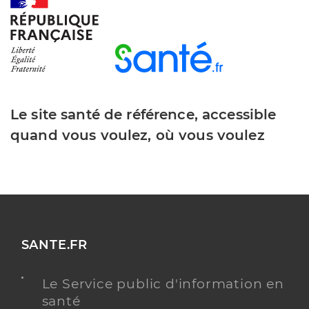
Y ALLER
Dr Bourrut-Lacouture Thierry
Professionel de santé
Médecin généraliste
Le site santé de référence, accessible
Médecine générale
quand vous voulez, où vous voulez
Spécialités
Adresse
59 Bis Rue De Barbezieux, 16210 Chalais
Téléphone
0545982173
Type de convention
Conventionné secteur 1
Y ALLER
SANTE.FR
Le Service public d'information en
santé