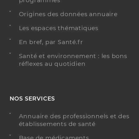
programmés
Origines des données annuaire
Pole Et Maison De Santé
Service de santé
Pluridisciplinaire De Chalais
Les espaces thématiques
Maison de santé
En bref, par Santé.fr
Adresse
Place de l’Hôtel de Ville, 16210 Chalais
Santé et environnement : les bons
réflexes au quotidien
Y ALLER
NOS SERVICES
Annuaire des professionnels et des
établissements de santé
Base de médicaments