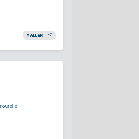
Y ALLER
routelle