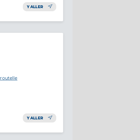
Y ALLER
routelle
Y ALLER