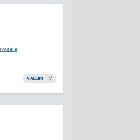
routelle
Y ALLER