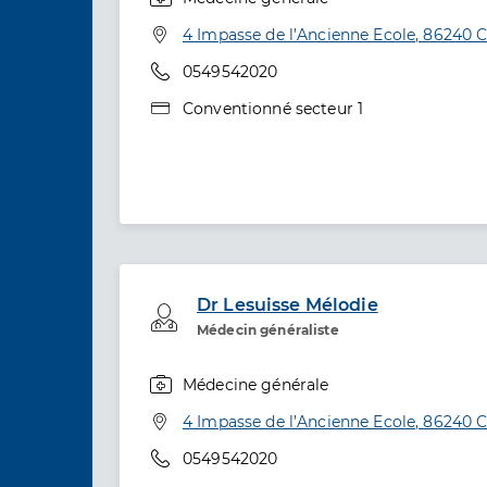
Spécialités
Adresse
4 Impasse de l’Ancienne Ecole, 86240 C
Téléphone
0549542020
Type de convention
Conventionné secteur 1
Dr Lesuisse Mélodie
Professionel de santé
Médecin généraliste
Médecine générale
Spécialités
Adresse
4 Impasse de l’Ancienne Ecole, 86240 C
Téléphone
0549542020