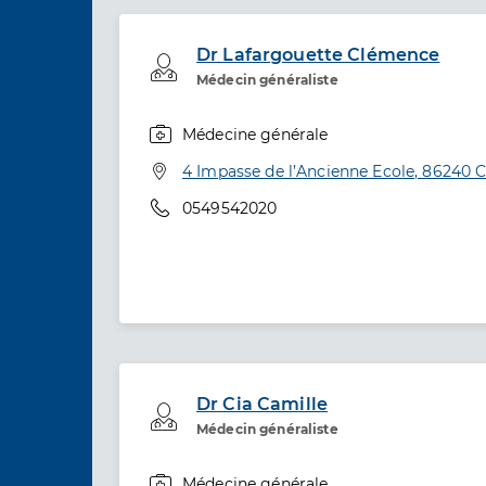
Dr Lafargouette Clémence
Professionel de santé
Médecin généraliste
Médecine générale
Spécialités
Adresse
4 Impasse de l’Ancienne Ecole, 86240 C
Téléphone
0549542020
Dr Cia Camille
Professionel de santé
Médecin généraliste
Médecine générale