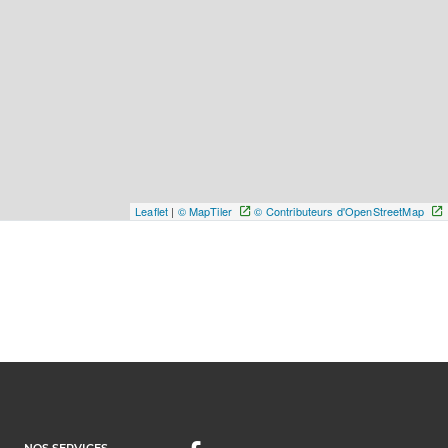
Leaflet
|
© MapTiler
© Contributeurs d'OpenStreetMap