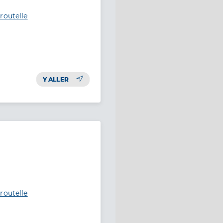
routelle
Y ALLER
routelle