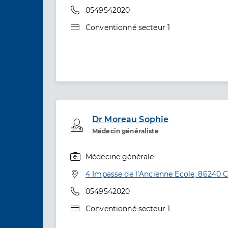
Téléphone
0549542020
Type de convention
Conventionné secteur 1
Dr Moreau Sophie
Professionel de santé
Médecin généraliste
Médecine générale
Spécialités
Adresse
4 Impasse de l’Ancienne Ecole, 86240 C
Téléphone
0549542020
Type de convention
Conventionné secteur 1