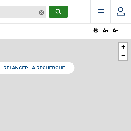
Menu prin
Supprimer
RECHERCHER
Augmente
Dimin
+
−
RELANCER LA RECHERCHE