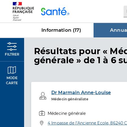
Panneau de gestion des cookies
Information (
17
)
Annuai
dans Annu
Résultats
pour « Mé
FILTRER
générale »
de 1 à 6 s
MODE
CARTE
Dr Marmain Anne-Louise
Professionel de santé
Médecin généraliste
Médecine générale
Spécialités
Adresse
4 Impasse de l’Ancienne Ecole, 86240 C