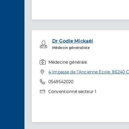
Dr Godie Mickaël
Professionel de santé
Médecin généraliste
Médecine générale
Spécialités
Adresse
4 Impasse de l’Ancienne Ecole, 86240 C
Téléphone
0549542020
Type de convention
Conventionné secteur 1