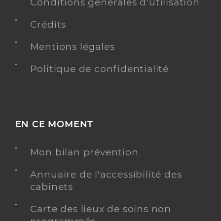
Conditions générales d'utilisation
Adresse
23 Avenue du Docteur Juin, 17310 Saint-Pierre-
d’Oléron
Crédits
Téléphone
0546472525
Type de convention
Mentions légales
Conventionné secteur 1
Politique de confidentialité
Y ALLER
EN CE MOMENT
Dr Raimbault-Mallet Marie
Professionel de santé
Médecin généraliste
Mon bilan prévention
Médecine générale
Spécialités
Annuaire de l'accessibilité des
Adresse
5 Lotissement Enclouse Gélisse, 17550 Dolus-
cabinets
d’Oléron
Téléphone
0546753680
Carte des lieux de soins non