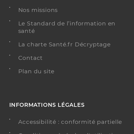
Médecin généraliste
Nos missions
Médecine générale
Le Standard de l’information en
Spécialités
Adresse
6 Boulevard de la Plage, 17370 Le Grand-Village-
santé
Plage
La charte Santé.fr Décryptage
Téléphone
0586220727
Type de convention
Conventionné secteur 1
Contact
Plan du site
Y ALLER
Dr Menu Stephane
Professionel de santé
INFORMATIONS LÉGALES
Médecin généraliste
Accessibilité : conformité partielle
Médecine générale
Spécialités