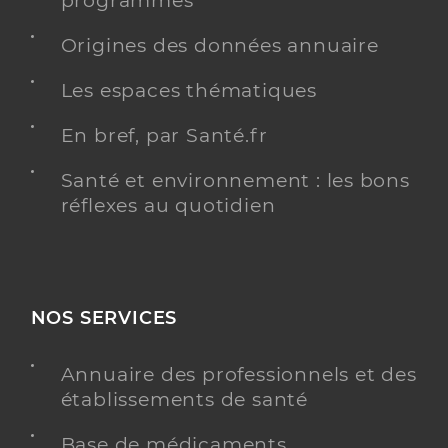
programmés
Type de convention
Conventionné secteur 1
Origines des données annuaire
Y ALLER
Les espaces thématiques
En bref, par Santé.fr
Dr Camberlein Bernard
Professionel de santé
Santé et environnement : les bons
Médecin généraliste
réflexes au quotidien
Médecine générale
Spécialités
Adresse
344 Rue des Anciens Combattants, 17550 Dolus-
d’Oléron
NOS SERVICES
Téléphone
0546753680
Type de convention
Conventionné secteur 1
Annuaire des professionnels et des
établissements de santé
Y ALLER
Base de médicaments