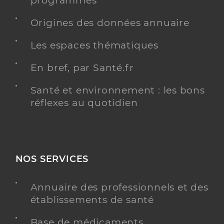
programmés
Médecin généraliste
Origines des données annuaire
Médecine générale
Spécialités
Les espaces thématiques
Adresse
8 Rue du Moulin à Vent, 78440 Gargenville
Téléphone
0134970207
En bref, par Santé.fr
Type de convention
Conventionné secteur 1
Santé et environnement : les bons
réflexes au quotidien
Y ALLER
NOS SERVICES
Dr Renaud Nicolas
Professionel de santé
Médecin généraliste
Annuaire des professionnels et des
établissements de santé
Médecine générale
Spécialités
Adresse
59 Avenue Lucie Desnos, 78440 Gargenville
Base de médicaments