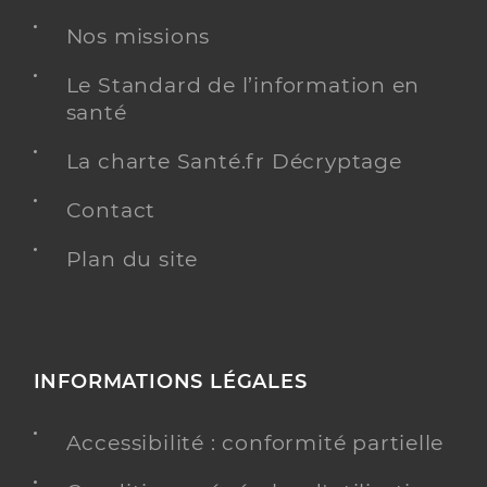
Téléphone
0130936038
Nos missions
Type de convention
Conventionné secteur 1
Le Standard de l’information en
santé
Y ALLER
La charte Santé.fr Décryptage
Contact
Dr Ortholan Jean-Francois
Professionel de santé
Médecin généraliste
Plan du site
Médecine générale
Spécialités
Adresse
59 Avenue Lucie Desnos, 78440 Gargenville
Téléphone
0130936056
INFORMATIONS LÉGALES
Type de convention
Conventionné secteur 1
Accessibilité : conformité partielle
Y ALLER