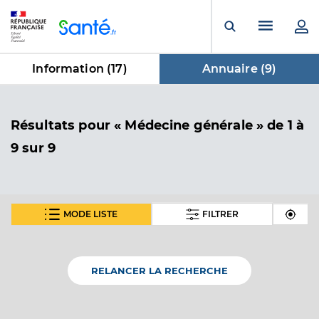
Panneau de gestion des cookies
Menu pr
Ouvrir la rech
Information (
17
)
Annuaire (
9
)
dans Annuaire
Résultats
pour « Médecine générale »
de 1 à
9 sur 9
MODE LISTE
FILTRER
Dr Lapeyronnie Marie-Lise
Professionel de santé
Médecin généraliste
RELANCER LA RECHERCHE
Médecine générale
Spécialités
Adresse
8 Rue du Moulin à Vent, 78440 Gargenville