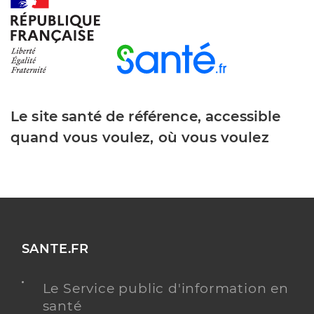
Médecine générale
Spécialités
Adresse
3 Rue des Ecoles, 78440 Issou
Téléphone
0130937008
Type de convention
Conventionné secteur 1
Le site santé de référence, accessible
quand vous voulez, où vous voulez
Y ALLER
Dr Calmet Gerard
Professionel de santé
Médecin généraliste
SANTE.FR
Médecine générale
Spécialités
Le Service public d'information en
Adresse
2 Rue Gambetta, 78440 Gargenville
santé