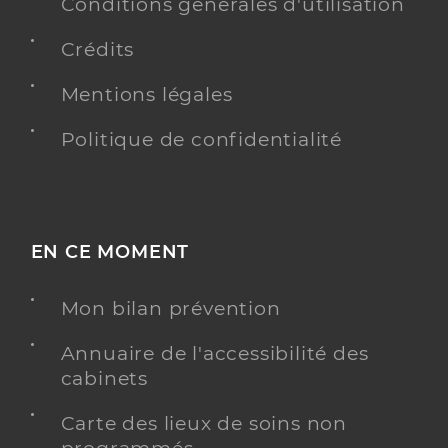
Conditions générales d'utilisation
Crédits
Mentions légales
Dr Marie Jens
Professionel de santé
Médecin généraliste
Politique de confidentialité
Médecine générale
Spécialités
Adresse
3 Rue d’Hanneucourt, 78440 Gargenville
Téléphone
0134978006
EN CE MOMENT
Type de convention
Conventionné secteur 1
Mon bilan prévention
Y ALLER
Annuaire de l'accessibilité des
cabinets
Carte des lieux de soins non
Dr Rapoud Jean-Paul
Professionel de santé