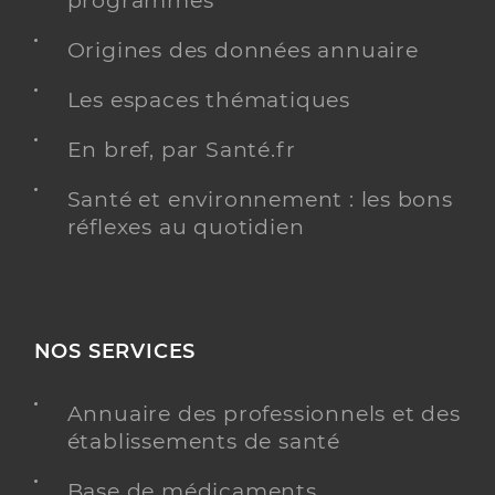
programmés
Y ALLER
Origines des données annuaire
Les espaces thématiques
En bref, par Santé.fr
Dr Schleifer Thierry
Professionel de santé
Médecin généraliste
Santé et environnement : les bons
réflexes au quotidien
Médecine générale
Spécialités
Adresse
1 Rue du Collège, 67460 Souffelweyersheim
Téléphone
0388190808
NOS SERVICES
Type de convention
Conventionné secteur 1
Annuaire des professionnels et des
Y ALLER
établissements de santé
Base de médicaments