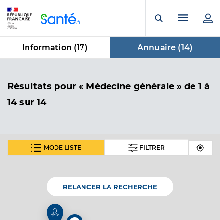
Panneau de gestion des cookies
Menu pr
Ouvrir la rech
Information (
17
)
Annuaire (
14
)
dans Annuaire
Résultats
pour « Médecine générale »
de 1 à
14 sur 14
MODE LISTE
FILTRER
Dr Fleckstein Maévane
Professionel de santé
Médecin généraliste
RELANCER LA RECHERCHE
Médecine générale
Spécialités
Adresse
10 Rue des Vosges, 67800 Hœnheim