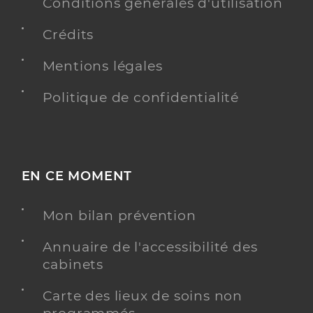
Conditions générales d'utilisation
Acupuncture
Adresse
13 Rue des Primevères, 67460
Crédits
Souffelweyersheim
Téléphone
0388200334
Mentions légales
Type de convention
Conventionné secteur 1
Politique de confidentialité
Y ALLER
EN CE MOMENT
Dr Morkane Issam
Professionel de santé
Mon bilan prévention
Médecin généraliste
Annuaire de l'accessibilité des
Médecine générale
cabinets
Spécialités
Adresse
100 Route de Bischwiller, 67800 Bischheim
Carte des lieux de soins non
Type de convention
Conventionné secteur 1