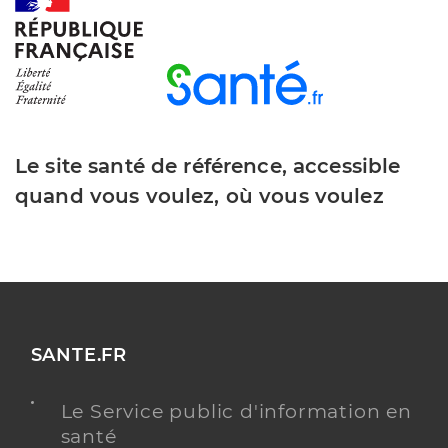
Y ALLER
Dr Tromp Benjamin
Professionel de santé
Médecin généraliste
Le site santé de référence, accessible
quand vous voulez, où vous voulez
Médecine générale
Spécialités
Adresse
10 Rue des Vosges, 67800 Hœnheim
Téléphone
0353631458
Type de convention
Conventionné secteur 1
SANTE.FR
Y ALLER
Le Service public d'information en
santé