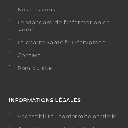
Dr Werner Géraldine
Professionel de santé
Nos missions
Médecin généraliste
Le Standard de l’information en
Médecine générale
santé
Spécialités
Adresse
12 Rue d’Andlau, 67800 Hœnheim
La charte Santé.fr Décryptage
Téléphone
0388621299
Contact
Type de convention
Conventionné secteur 1
Plan du site
Y ALLER
INFORMATIONS LÉGALES
Dr Vial Hélène
Professionel de santé
Médecin généraliste
Accessibilité : conformité partielle
Médecine générale
Spécialités