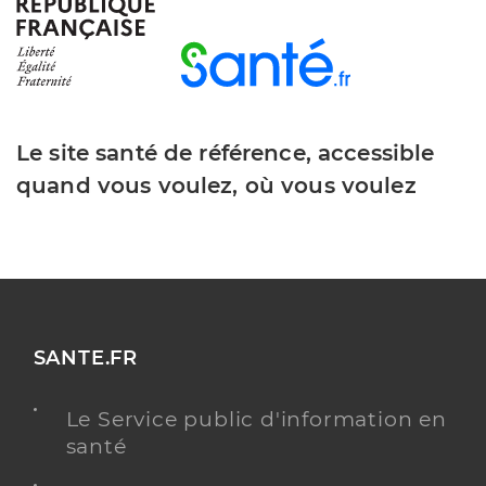
Dr Pacaud Morgane
Professionel de santé
Médecin généraliste
Médecine générale
Spécialités
Le site santé de référence, accessible
Adresse
2 Rue marcel paul, 64700 Hendaye
quand vous voulez, où vous voulez
Y ALLER
Dr Panier Margaux
Professionel de santé
SANTE.FR
Médecin généraliste
Le Service public d'information en
Médecine générale
Spécialités
santé
Adresse
2 Rue marcel paul, 64700 Hendaye