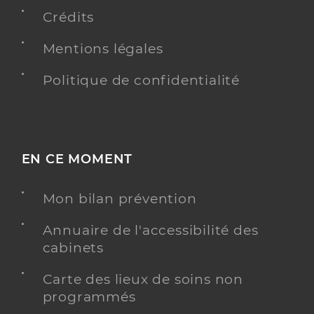
Crédits
Dr Badiola Jean-Daniel
Professionel de santé
Mentions légales
Médecin généraliste
Politique de confidentialité
Médecine générale
Spécialités
Angiologie
Adresse
80 Rue de Béhobie, 64700 Hendaye
EN CE MOMENT
Y ALLER
Mon bilan prévention
Annuaire de l'accessibilité des
cabinets
Dr Brousse David
Professionel de santé
Médecin généraliste
Carte des lieux de soins non
programmés
Médecine générale
Spécialités