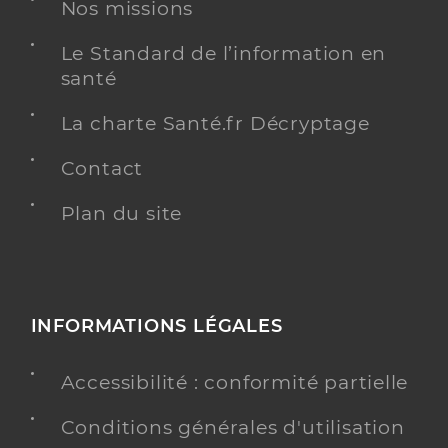
Nos missions
Type de convention
Conventionné secteur 1
Le Standard de l’information en
Y ALLER
santé
La charte Santé.fr Décryptage
Contact
Dr Frayssignes Eric
Professionel de santé
Médecin généraliste
Plan du site
Médecine générale
Spécialités
Adresse
6 Rue des pins, 64700 Hendaye
Téléphone
0559201911
INFORMATIONS LÉGALES
Type de convention
Conventionné secteur 1
Accessibilité : conformité partielle
Y ALLER
Conditions générales d'utilisation