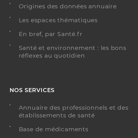
Adresse
2 Rue marcel paul, 64700 Hendaye
Origines des données annuaire
Type de convention
Conventionné secteur 1
Les espaces thématiques
En bref, par Santé.fr
Y ALLER
Santé et environnement : les bons
réflexes au quotidien
Dr Bouglon Leonard
Professionel de santé
Médecin généraliste
Médecine générale
NOS SERVICES
Spécialités
Angiologie
Adresse
80 Rue de Béhobie, 64700 Hendaye
Annuaire des professionnels et des
Type de convention
Conventionné secteur 1
établissements de santé
Base de médicaments
Y ALLER