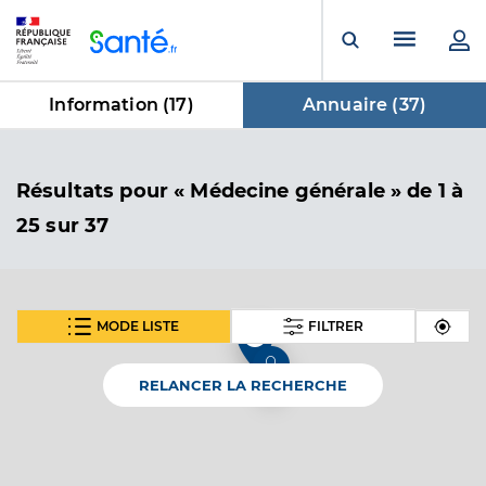
Panneau de gestion des cookies
Menu pr
Ouvrir la rech
Information (
17
)
Annuaire (
37
)
dans Annuaire
Résultats
pour « Médecine générale »
de 1 à
25 sur 37
MODE LISTE
FILTRER
2
SUIVANT
Dr Almandoz Javier
Professionel de santé
Médecin généraliste
RELANCER LA RECHERCHE
Médecine générale
Spécialités
Adresse
80 Rue de Béhobie, 64700 Hendaye