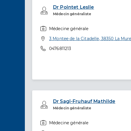
Dr Pointet Leslie
Professionel de santé
Médecin généraliste
Médecine générale
Spécialités
Adresse
3 Montee de la Citadelle, 38350 La Mur
Téléphone
0476811213
Dr Sagi-Fruhauf Mathilde
Professionel de santé
Médecin généraliste
Médecine générale
Spécialités