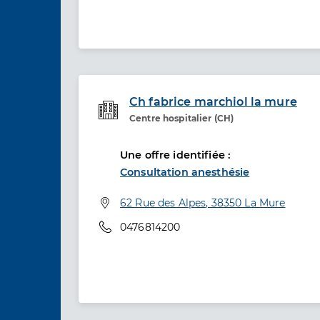
Ch fabrice marchiol la mure
Centre hospitalier (CH)
Etablissement de soins
Une offre identifiée :
Consultation anesthésie
Adresse
62 Rue des Alpes, 38350 La Mure
Téléphone
0476814200