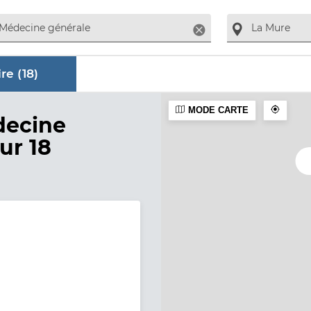
Supprimer
re (
18
)
MODE CARTE
aire
decine
sur 18