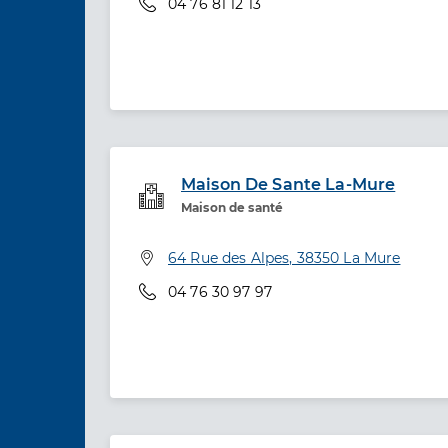
Téléphone
04 76 81 12 13
Maison De Sante La-Mure
Service de santé
Maison de santé
Adresse
64 Rue des Alpes, 38350 La Mure
Téléphone
04 76 30 97 97