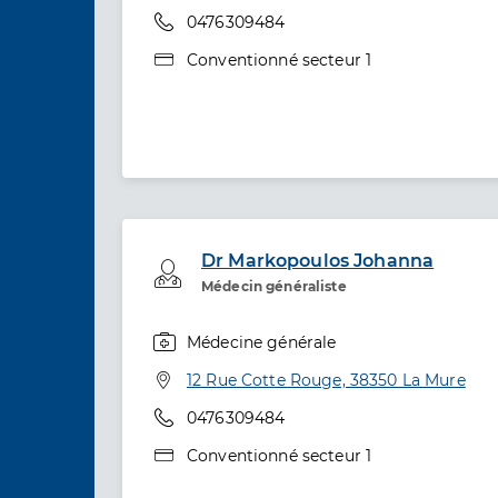
Téléphone
0476309484
Type de convention
Conventionné secteur 1
Dr Markopoulos Johanna
Professionel de santé
Médecin généraliste
Médecine générale
Spécialités
Adresse
12 Rue Cotte Rouge, 38350 La Mure
Téléphone
0476309484
Type de convention
Conventionné secteur 1