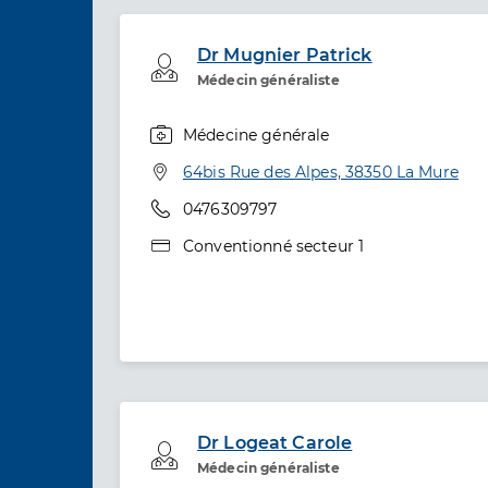
Dr Mugnier Patrick
Professionel de santé
Médecin généraliste
Médecine générale
Spécialités
Adresse
64bis Rue des Alpes, 38350 La Mure
Téléphone
0476309797
Type de convention
Conventionné secteur 1
Dr Logeat Carole
Professionel de santé
Médecin généraliste