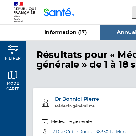
Panneau de gestion des cookies
Information (
17
)
Annuai
dans Annu
Résultats
pour « Mé
FILTRER
générale »
de 1 à 18 
MODE
CARTE
Dr Bonniol Pierre
Professionel de santé
Médecin généraliste
Médecine générale
Spécialités
Adresse
12 Rue Cotte Rouge, 38350 La Mure