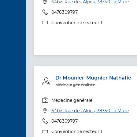
Adresse
64bis Rue des Alpes, 38350 La Mure
Téléphone
0476309797
Type de convention
Conventionné secteur 1
Dr Mounier-Mugnier Nathalie
Professionel de santé
Médecin généraliste
Médecine générale
Spécialités
Adresse
64bis Rue des Alpes, 38350 La Mure
Téléphone
0476309797
Type de convention
Conventionné secteur 1