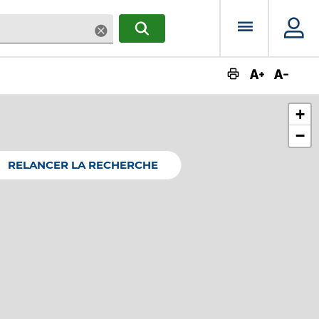
Menu prin
Supprimer
RECHERCHER
Augmente
Dimin
+
−
RELANCER LA RECHERCHE