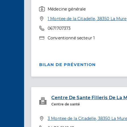
Médecine générale
Spécialités
Adresse
1 Montee de la Citadelle, 38350 La Mure
Téléphone
0671707373
Type de convention
Conventionné secteur 1
BILAN DE PRÉVENTION
Centre De Sante Filieris De La 
Service de santé
Centre de santé
Adresse
3 Montee de la Citadelle, 38350 La Mur