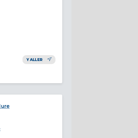
Y ALLER
Mure
e