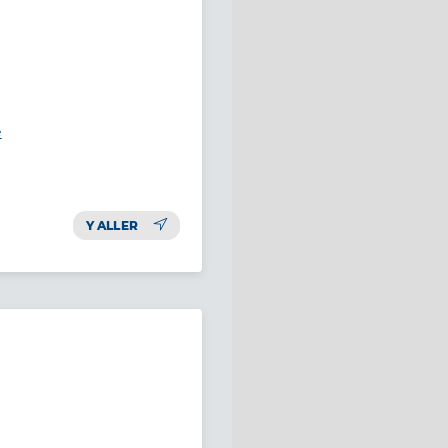
e
Y ALLER