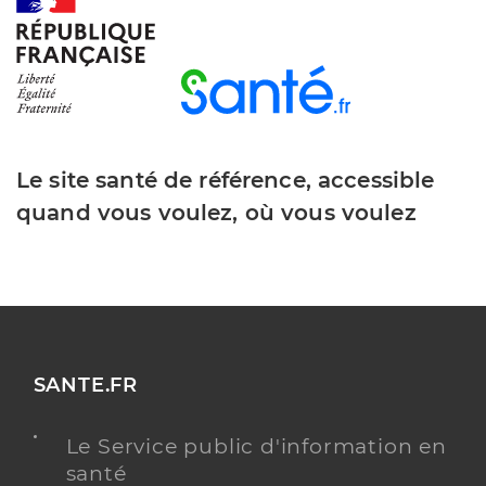
Y ALLER
Maison De Santé Pluriprofessionnelle
Service de santé
Maison de santé
Le site santé de référence, accessible
quand vous voulez, où vous voulez
Adresse
24 Avenue du General de Gaulle, 59710 Pont-à-
Marcq
Y ALLER
SANTE.FR
Dr Allegoedt Samuel
Professionel de santé
Médecin généraliste
Le Service public d'information en
santé