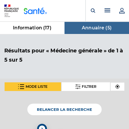
Panneau de gestion des cookies
Menu pr
Ouvrir la rech
Information (
17
)
Annuaire (
5
)
dans Annuaire
Résultats
pour « Médecine générale »
de 1 à
5 sur 5
MODE LISTE
FILTRER
Dr Mouton David
Professionel de santé
Médecin généraliste
RELANCER LA RECHERCHE
Médecine générale
Spécialités
Médecine du sport