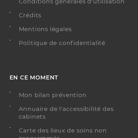
Conditions générales d'utilisation
Type de convention
Conventionné secteur 1
Crédits
Y ALLER
Mentions légales
Politique de confidentialité
EN CE MOMENT
Mon bilan prévention
Annuaire de l'accessibilité des
cabinets
Carte des lieux de soins non