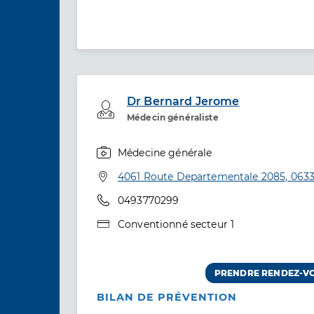
Dr Bernard Jerome
Professionel de santé
Médecin généraliste
Médecine générale
Spécialités
Adresse
4061 Route Departementale 2085, 0633
Téléphone
0493770299
Type de convention
Conventionné secteur 1
PRENDRE RENDEZ-V
BILAN DE PRÉVENTION