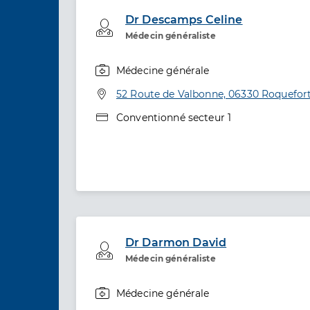
Dr Descamps Celine
Professionel de santé
Médecin généraliste
Médecine générale
Spécialités
Adresse
52 Route de Valbonne, 06330 Roquefort
Type de convention
Conventionné secteur 1
Dr Darmon David
Professionel de santé
Médecin généraliste
Médecine générale
Spécialités