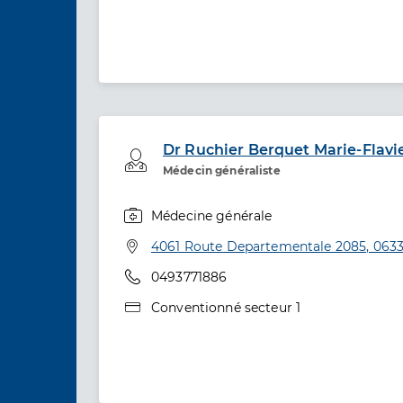
Dr Ruchier Berquet Marie-Flavi
Professionel de santé
Médecin généraliste
Médecine générale
Spécialités
Adresse
4061 Route Departementale 2085, 0633
Téléphone
0493771886
Type de convention
Conventionné secteur 1