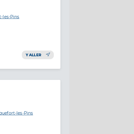
-les-Pins
Y ALLER
uefort-les-Pins