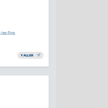
-les-Pins
Y ALLER