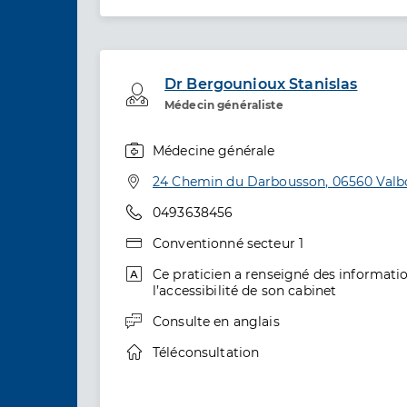
Dr Bergounioux Stanislas
Professionel de santé
Médecin généraliste
Médecine générale
Spécialités
Adresse
24 Chemin du Darbousson, 06560 Val
Téléphone
0493638456
Type de convention
Conventionné secteur 1
informations relatives à l’accessibilité
Ce praticien a renseigné des informatio
l’accessibilité de son cabinet
informations relatives aux langues
Consulte en
anglais
informations relatives à la téléconsult
Téléconsultation