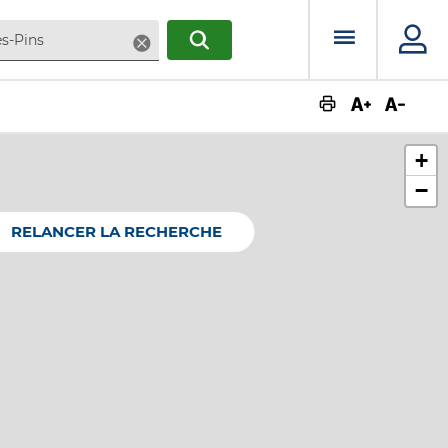
Menu prin
Supprimer
RECHERCHER
Augmente
Dimin
+
−
RELANCER LA RECHERCHE