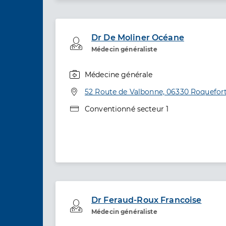
Dr De Moliner Océane
Professionel de santé
Médecin généraliste
Médecine générale
Spécialités
Adresse
52 Route de Valbonne, 06330 Roquefort
Type de convention
Conventionné secteur 1
Dr Feraud-Roux Francoise
Professionel de santé
Médecin généraliste