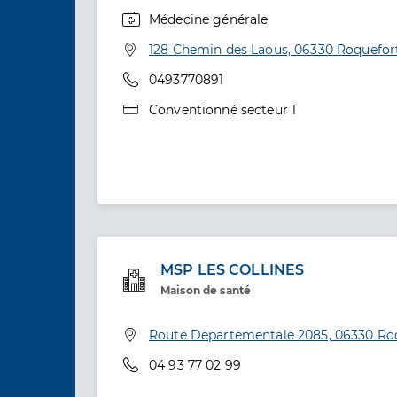
Médecine générale
Spécialités
Adresse
128 Chemin des Laous, 06330 Roquefort
Téléphone
0493770891
Type de convention
Conventionné secteur 1
MSP LES COLLINES
Service de santé
Maison de santé
Adresse
Route Departementale 2085, 06330 Roq
Téléphone
04 93 77 02 99