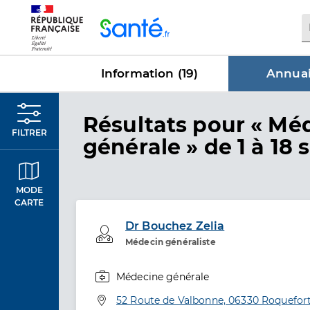
Panneau de gestion des cookies
Information (
19
)
Annuai
dans Annu
Résultats
pour « Mé
FILTRER
générale »
de 1 à 18 
MODE
CARTE
Dr Bouchez Zelia
Professionel de santé
Médecin généraliste
Médecine générale
Spécialités
Adresse
52 Route de Valbonne, 06330 Roquefort