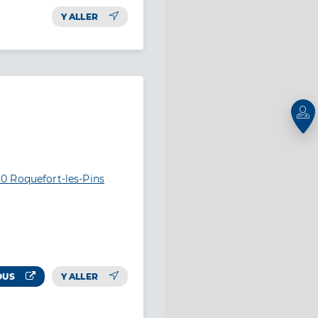
Y ALLER
0 Roquefort-les-Pins
OUS
Y ALLER