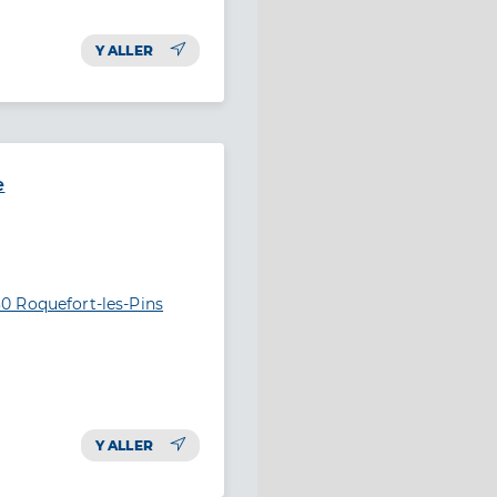
Y ALLER
e
0 Roquefort-les-Pins
Y ALLER