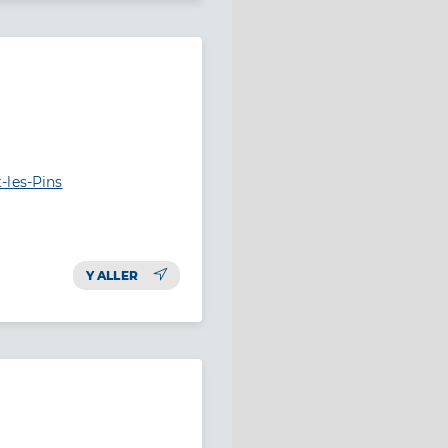
-les-Pins
Y ALLER