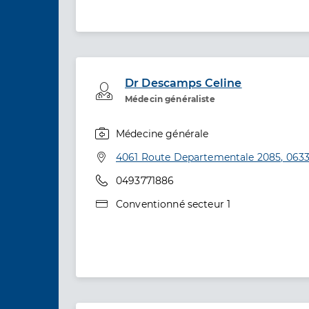
Dr Descamps Celine
Professionel de santé
Médecin généraliste
Médecine générale
Spécialités
Adresse
4061 Route Departementale 2085, 0633
Téléphone
0493771886
Type de convention
Conventionné secteur 1