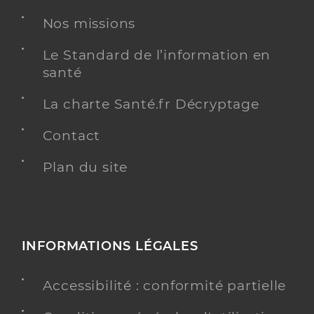
Dr Laugel Julie
Professionel de santé
Nos missions
Médecin généraliste
Le Standard de l’information en
Médecine générale
santé
Spécialités
Adresse
1d Rue des Jardins, 67570 Rothau
La charte Santé.fr Décryptage
Téléphone
0388970553
Contact
Y ALLER
Plan du site
INFORMATIONS LÉGALES
Accessibilité : conformité partielle