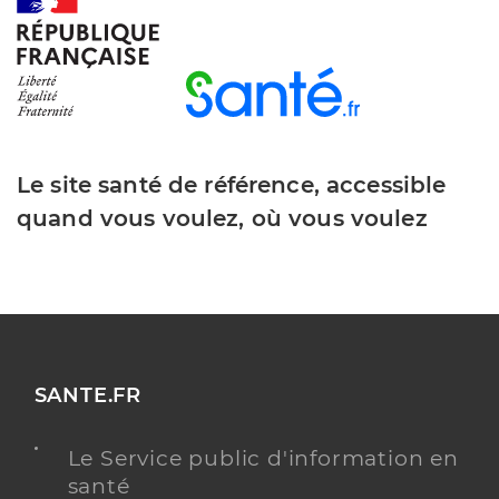
Y ALLER
Dr Roos Antoine
Professionel de santé
Médecin généraliste
Le site santé de référence, accessible
quand vous voulez, où vous voulez
Médecine générale
Spécialités
Adresse
1d Rue des Jardins, 67570 Rothau
Téléphone
0388970553
Type de convention
Conventionné secteur 1
SANTE.FR
Y ALLER
Le Service public d'information en
santé