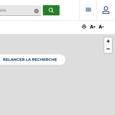
Menu prin
Supprimer
RECHERCHER
Augmente
Dimin
+
−
RELANCER LA RECHERCHE