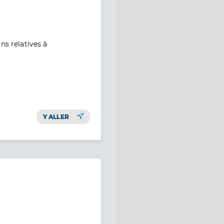
ns relatives à
ation
Y ALLER