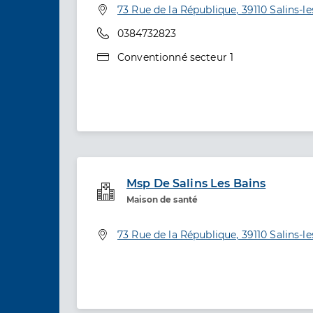
Adresse
73 Rue de la République, 39110 Salins-l
Téléphone
0384732823
Type de convention
Conventionné secteur 1
Msp De Salins Les Bains
Service de santé
Maison de santé
Adresse
73 Rue de la République, 39110 Salins-l