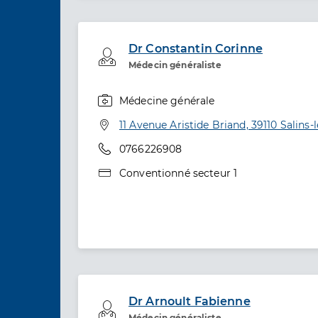
Dr Constantin Corinne
Professionel de santé
Médecin généraliste
Médecine générale
Spécialités
Adresse
11 Avenue Aristide Briand, 39110 Salins-
Téléphone
0766226908
Type de convention
Conventionné secteur 1
Dr Arnoult Fabienne
Professionel de santé
Médecin généraliste