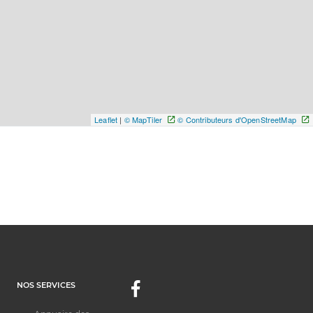
Leaflet
|
© MapTiler
© Contributeurs d'OpenStreetMap
NOS SERVICES
Facebook