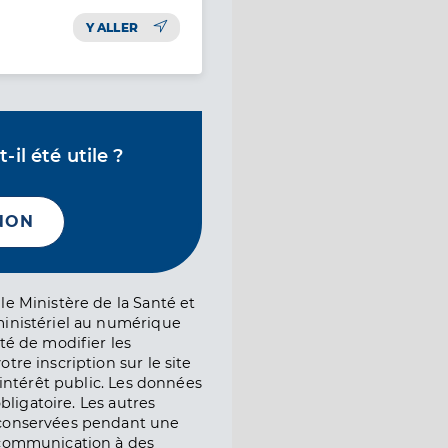
Y ALLER
il été utile ?
NON
le Ministère de la Santé et
ministériel au numérique
té de modifier les
tre inscription sur le site
l’intérêt public. Les données
obligatoire. Les autres
 conservées pendant une
e communication à des