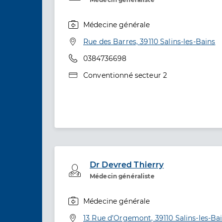
Médecine générale
Spécialités
Adresse
Rue des Barres, 39110 Salins-les-Bains
Téléphone
0384736698
Type de convention
Conventionné secteur 2
Dr Devred Thierry
Professionel de santé
Médecin généraliste
Médecine générale
Spécialités
Adresse
13 Rue d’Orgemont, 39110 Salins-les-Ba