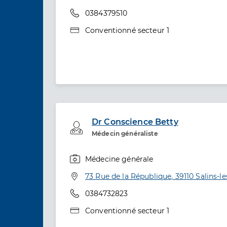
Téléphone
0384379510
Type de convention
Conventionné secteur 1
Dr Conscience Betty
Professionel de santé
Médecin généraliste
Médecine générale
Spécialités
Adresse
73 Rue de la République, 39110 Salins-l
Téléphone
0384732823
Type de convention
Conventionné secteur 1