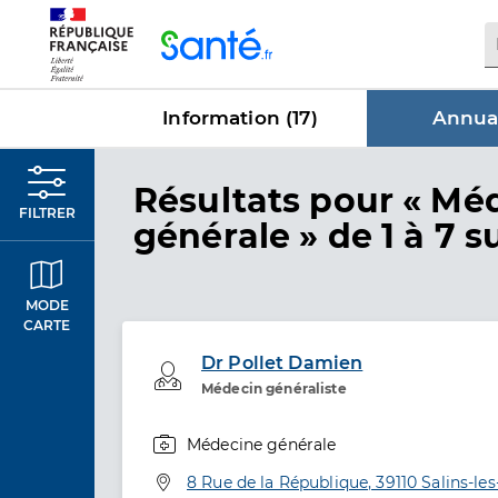
Panneau de gestion des cookies
Information (
17
)
Annuai
dans Annu
Résultats
pour « Mé
FILTRER
générale »
de 1 à 7 s
MODE
CARTE
Dr Pollet Damien
Professionel de santé
Médecin généraliste
Médecine générale
Spécialités
Adresse
8 Rue de la République, 39110 Salins-le