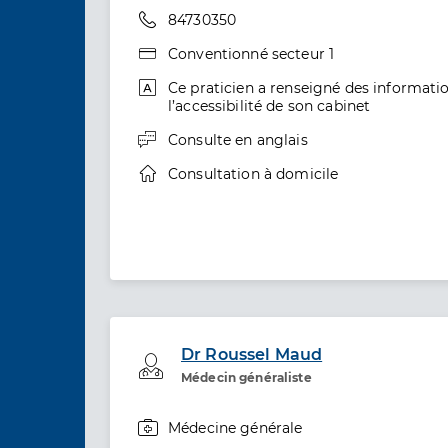
Téléphone
84730350
Type de convention
Conventionné secteur 1
informations relatives à l’accessibilité
Ce praticien a renseigné des informatio
l’accessibilité de son cabinet
informations relatives aux langues
Consulte en
anglais
informations relatives à la téléconsult
Consultation à domicile
Dr Roussel Maud
Professionel de santé
Médecin généraliste
Médecine générale
Spécialités