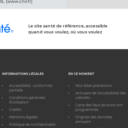
IL (www.cnil.fr)
Le site santé de référence, accessible
quand vous voulez, où vous voulez
INFORMATIONS LÉGALES
EN CE MOMENT
Accessibilité : conformité
Mon bilan prévention
partielle
Annuaire de l'accessibilité des
Conditions générales
cabinets
d'utilisation
Carte des lieux de soins non
Crédits
programmés
Mentions légales
Origines des données
annuaire
Politique de confidentialité