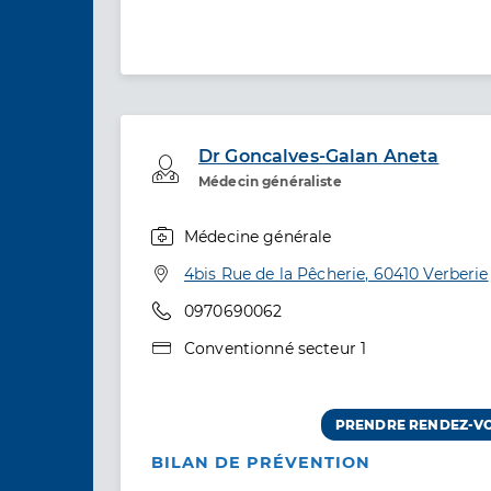
Dr Goncalves-Galan Aneta
Professionel de santé
Médecin généraliste
Médecine générale
Spécialités
Adresse
4bis Rue de la Pêcherie, 60410 Verberie
Téléphone
0970690062
Type de convention
Conventionné secteur 1
PRENDRE RENDEZ-V
BILAN DE PRÉVENTION