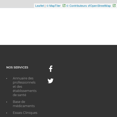
Leaflet
|
© MapTiler
© Contributeurs d'OpenStreetMap
NOS SERVICES
Facebook
Annuaire des
Twitter
professionnels
et des
établissements
de santé
Base de
médicaments
Essais Cliniques