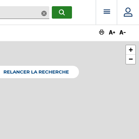
Menu prin
Supprimer
RECHERCHER
Augmente
Dimin
+
−
RELANCER LA RECHERCHE