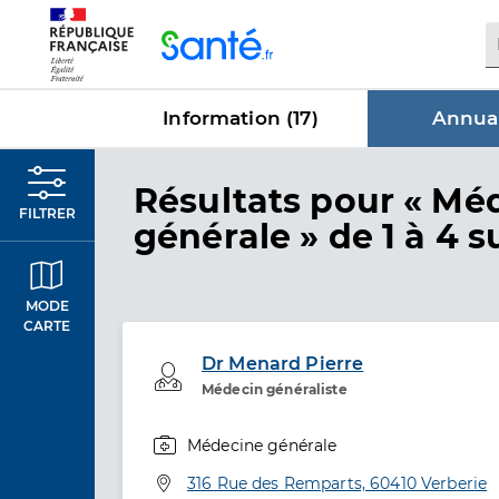
Panneau de gestion des cookies
Information (
17
)
Annuai
dans Annu
Résultats
pour « Mé
FILTRER
générale »
de 1 à 4 s
MODE
CARTE
Dr Menard Pierre
Professionel de santé
Médecin généraliste
Médecine générale
Spécialités
Adresse
316 Rue des Remparts, 60410 Verberie