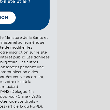
il été utile ?
NON
le Ministère de la Santé et
ministériel au numérique
té de modifier les
tre inscription sur le site
l’intérêt public. Les données
obligatoire. Les autres
 conservées pendant une
e communication à des
onnées vous concernant,
ou votre droit à la
contactant
l’ANS (Délégué à la
dour-sur-Glane - 75015
ctés, que vos droits «
és (article 13 du RGPD),