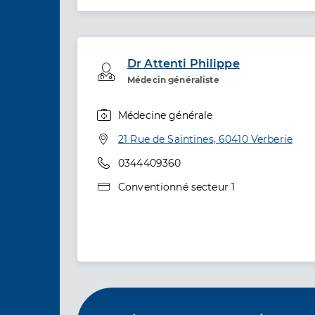
Dr Attenti Philippe
Professionel de santé
Médecin généraliste
Médecine générale
Spécialités
Adresse
21 Rue de Saintines, 60410 Verberie
Téléphone
0344409360
Type de convention
Conventionné secteur 1