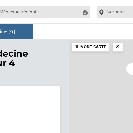
Supprimer
re (
4
)
MODE CARTE
aire
decine
ur 4