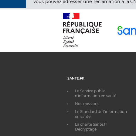
vous pouvez adresser une réclamation à la CN
SANTE.FR
Le Service public
d'information en santé
Nos missions
Le Standard de l’information
en santé
La charte Santé.fr
Décryptage