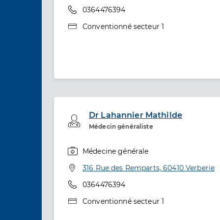
Téléphone
0364476394
Type de convention
Conventionné secteur 1
Dr Lahannier Mathilde
Professionel de santé
Médecin généraliste
Médecine générale
Spécialités
Adresse
316 Rue des Remparts, 60410 Verberie
Téléphone
0364476394
Type de convention
Conventionné secteur 1