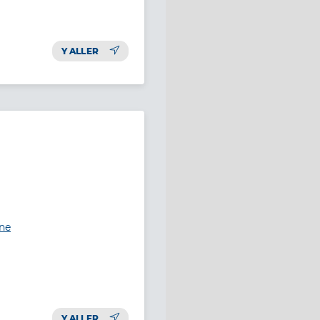
Y ALLER
ine
Y ALLER