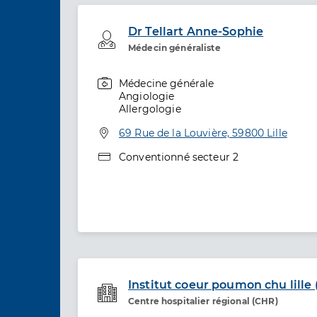
Dr Tellart Anne-Sophie
Professionel de santé
Médecin généraliste
Médecine générale
Spécialités
Angiologie
Allergologie
Adresse
69 Rue de la Louvière, 59800 Lille
Type de convention
Conventionné secteur 2
Institut coeur poumon chu lille 
Centre hospitalier régional (CHR)
Etablissement de soins