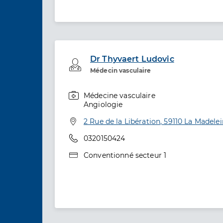
Dr Thyvaert Ludovic
Professionel de santé
Médecin vasculaire
Médecine vasculaire
Spécialités
Angiologie
Adresse
2 Rue de la Libération, 59110 La Madele
Téléphone
0320150424
Type de convention
Conventionné secteur 1