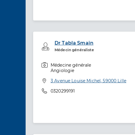
Dr Tabla Smaïn
Professionel de santé
Médecin généraliste
Médecine générale
Spécialités
Angiologie
Adresse
3 Avenue Louise Michel, 59000 Lille
Téléphone
0320299191