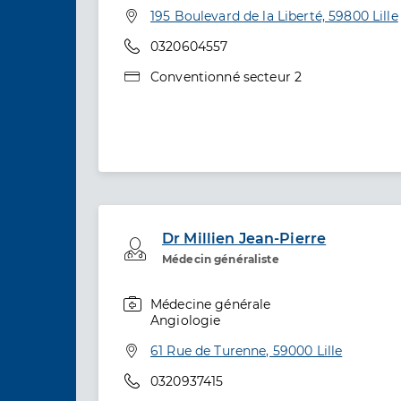
Adresse
195 Boulevard de la Liberté, 59800 Lille
Téléphone
0320604557
Type de convention
Conventionné secteur 2
Dr Millien Jean-Pierre
Professionel de santé
Médecin généraliste
Médecine générale
Spécialités
Angiologie
Adresse
61 Rue de Turenne, 59000 Lille
Téléphone
0320937415