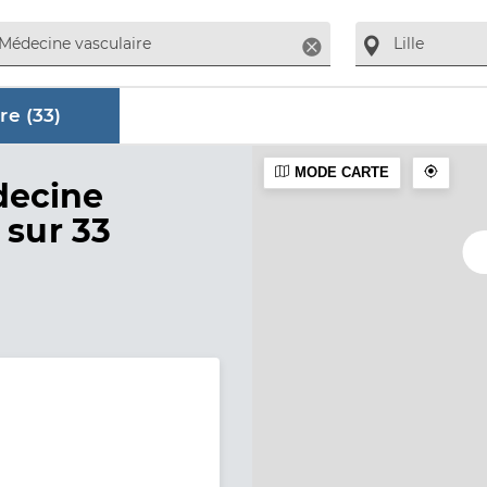
Supprimer
re (
33
)
MODE CARTE
aire
decine
 sur 33