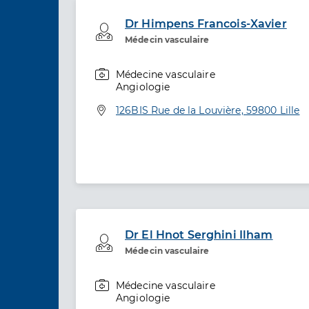
Dr Himpens Francois-Xavier
Professionel de santé
Médecin vasculaire
Médecine vasculaire
Spécialités
Angiologie
Adresse
126BIS Rue de la Louvière, 59800 Lille
Dr El Hnot Serghini Ilham
Professionel de santé
Médecin vasculaire
Médecine vasculaire
Spécialités
Angiologie