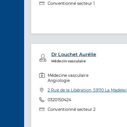
Type de convention
Conventionné secteur 1
Dr Louchet Aurélie
Professionel de santé
Médecin vasculaire
Médecine vasculaire
Spécialités
Angiologie
Adresse
2 Rue de la Libération, 59110 La Madele
Téléphone
0320150424
Type de convention
Conventionné secteur 2