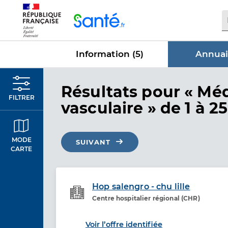
Panneau de gestion des cookies
Information (
5
)
Annuai
dans Annu
Résultats
pour « Mé
FILTRER
vasculaire »
de 1 à 25
MODE
SUIVANT
CARTE
Hop salengro - chu lille
Centre hospitalier régional (CHR)
Etablissement de soins
Voir l’offre identifiée