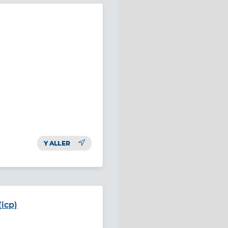
Y ALLER
(icp)