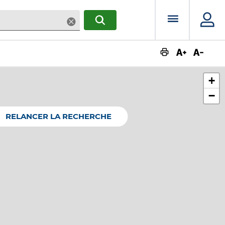
Menu prin
Supprimer
RECHERCHER
Augmente
Dimin
+
−
RELANCER LA RECHERCHE