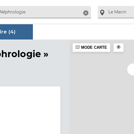
Supprimer
re (
4
)
MODE CARTE
aire
hrologie »