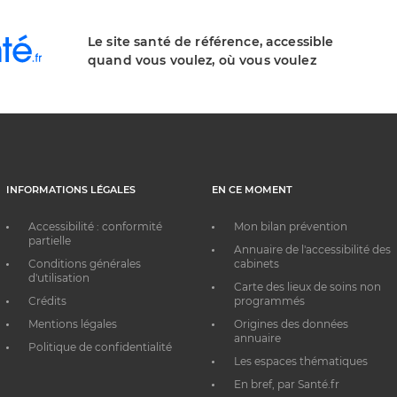
Le site santé de référence, accessible
quand vous voulez, où vous voulez
INFORMATIONS LÉGALES
EN CE MOMENT
Accessibilité : conformité
Mon bilan prévention
partielle
Annuaire de l'accessibilité des
Conditions générales
cabinets
d'utilisation
Carte des lieux de soins non
Crédits
programmés
Mentions légales
Origines des données
annuaire
Politique de confidentialité
Les espaces thématiques
En bref, par Santé.fr