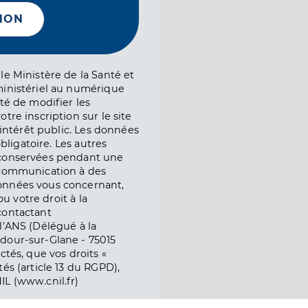
NON
le Ministère de la Santé et
ministériel au numérique
té de modifier les
tre inscription sur le site
l’intérêt public. Les données
obligatoire. Les autres
 conservées pendant une
e communication à des
onnées vous concernant,
ou votre droit à la
contactant
l’ANS (Délégué à la
dour-sur-Glane - 75015
ctés, que vos droits «
és (article 13 du RGPD),
IL (www.cnil.fr)