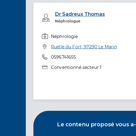
Dr Sadreux Thomas
Professionel de santé
Néphrologue
Néphrologie
Spécialités
Adresse
Ruelle du Fort, 97290 Le Marin
Téléphone
0596741655
Type de convention
Conventionné secteur 1
Le contenu proposé vous a-t-