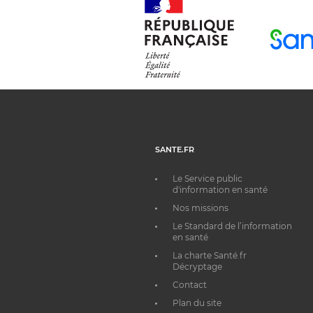
SANTE.FR
Le Service public
d'information en santé
Nos missions
Le Standard de l’information
en santé
La charte Santé.fr
Décryptage
Contact
Plan du site