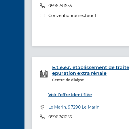
Téléphone
0596741655
Type de convention
Conventionné secteur 1
E.t.e.e.r. etablissement de trai
epuration extra rénale
Etablissement de soins
Centre de dialyse
Voir l’offre identifiée
Adresse
Le Marin, 97290 Le Marin
Téléphone
0596741655