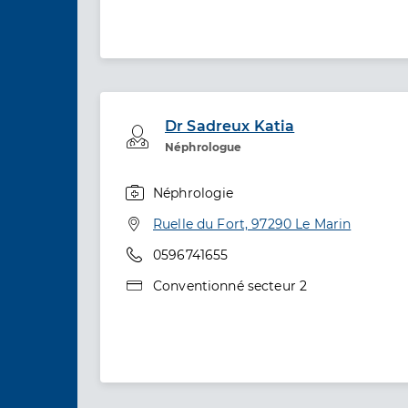
Dr Sadreux Katia
Professionel de santé
Néphrologue
Néphrologie
Spécialités
Adresse
Ruelle du Fort, 97290 Le Marin
Téléphone
0596741655
Type de convention
Conventionné secteur 2