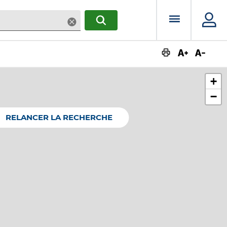
Menu prin
Supprimer
RECHERCHER
Augmente
Dimin
+
−
RELANCER LA RECHERCHE