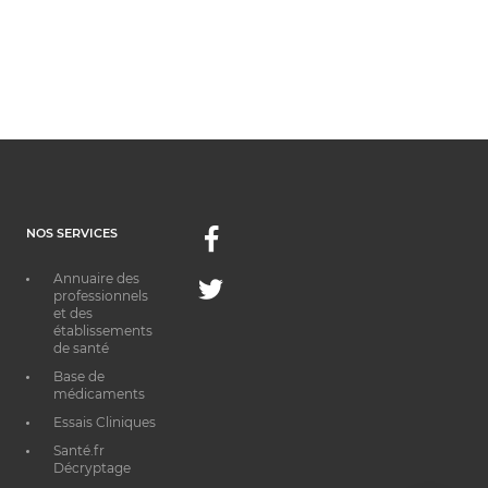
NOS SERVICES
Facebook
Annuaire des
Twitter
professionnels
et des
établissements
de santé
Base de
médicaments
Essais Cliniques
Santé.fr
Décryptage