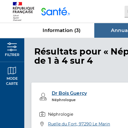
Panneau de gestion des cookies
Information (
3
)
Annuai
dans Annu
Résultats
pour « Nép
FILTRER
de 1 à 4 sur 4
MODE
CARTE
Dr Bois Guercy
Professionel de santé
Néphrologue
Néphrologie
Spécialités
Adresse
Ruelle du Fort, 97290 Le Marin