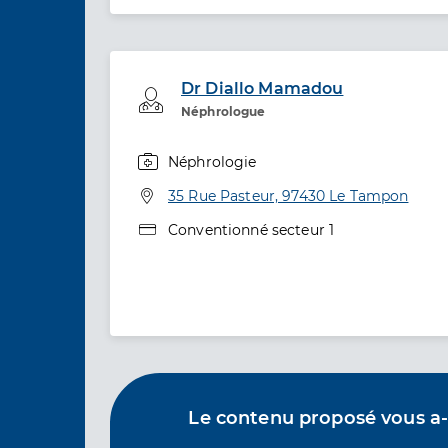
Dr Diallo Mamadou
Professionel de santé
Néphrologue
Néphrologie
Spécialités
Adresse
35 Rue Pasteur, 97430 Le Tampon
Type de convention
Conventionné secteur 1
Le contenu proposé vous a-t-