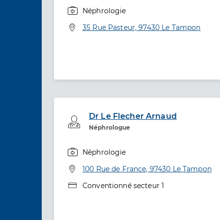
Néphrologie
Spécialités
Adresse
35 Rue Pasteur, 97430 Le Tampon
Dr Le Flecher Arnaud
Professionel de santé
Néphrologue
Néphrologie
Spécialités
Adresse
100 Rue de France, 97430 Le Tampon
Type de convention
Conventionné secteur 1