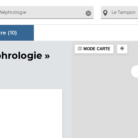
Supprimer
re (
10
)
MODE CARTE
aire
hrologie »