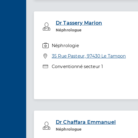
Dr Tassery Marion
Professionel de santé
Néphrologue
Néphrologie
Spécialités
Adresse
35 Rue Pasteur, 97430 Le Tampon
Type de convention
Conventionné secteur 1
Dr Chaffara Emmanuel
Professionel de santé
Néphrologue