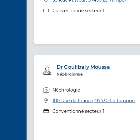
Type de convention
Conventionné secteur 1
Dr Coulibaly Moussa
Professionel de santé
Néphrologue
Néphrologie
Spécialités
Adresse
100 Rue de France, 97430 Le Tampon
Type de convention
Conventionné secteur 1