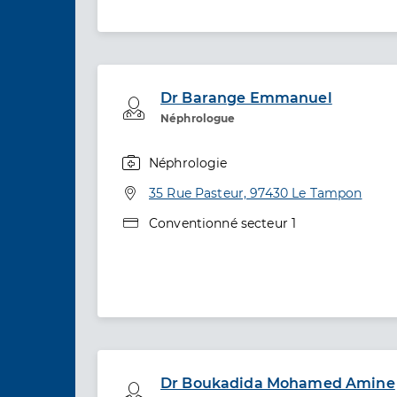
Dr Barange Emmanuel
Professionel de santé
Néphrologue
Néphrologie
Spécialités
Adresse
35 Rue Pasteur, 97430 Le Tampon
Type de convention
Conventionné secteur 1
Dr Boukadida Mohamed Amine
Professionel de santé