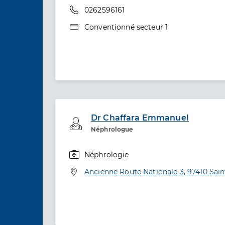
Téléphone
0262596161
Type de convention
Conventionné secteur 1
Dr Chaffara Emmanuel
Professionel de santé
Néphrologue
Néphrologie
Spécialités
Adresse
Ancienne Route Nationale 3, 97410 Sain