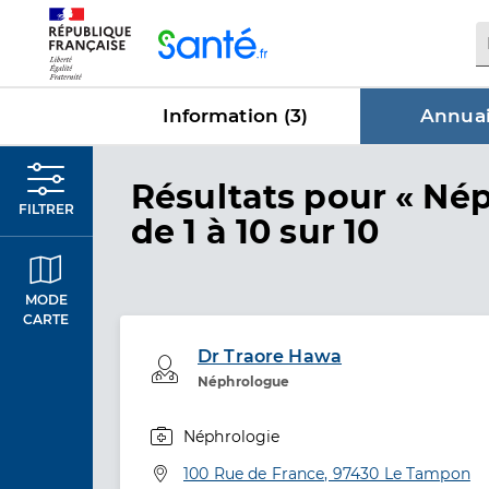
Panneau de gestion des cookies
Information (
3
)
Annuai
dans Annu
Résultats
pour « Nép
FILTRER
de 1 à 10 sur 10
MODE
CARTE
Dr Traore Hawa
Professionel de santé
Néphrologue
Néphrologie
Spécialités
Adresse
100 Rue de France, 97430 Le Tampon