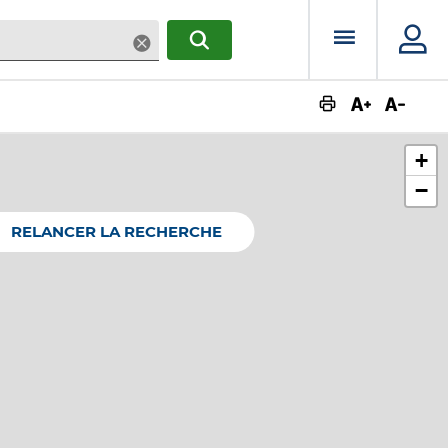
Menu prin
Supprimer
RECHERCHER
Augmente
Dimin
+
−
RELANCER LA RECHERCHE