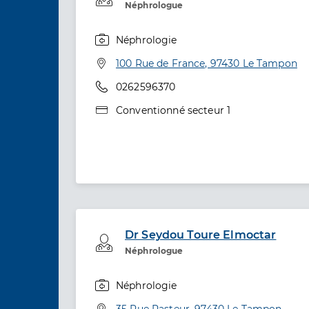
Néphrologue
Néphrologie
Spécialités
Adresse
100 Rue de France, 97430 Le Tampon
Téléphone
0262596370
Type de convention
Conventionné secteur 1
Dr Seydou Toure Elmoctar
Professionel de santé
Néphrologue
Néphrologie
Spécialités
Adresse
35 Rue Pasteur, 97430 Le Tampon