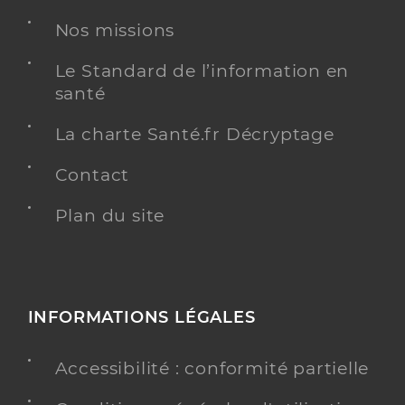
Nos missions
Néphrologie
Spécialités
Adresse
Le Standard de l’information en
351 Avenue De Saint Plancard, 31800 Saint-
Gaudens
santé
Type de convention
Conventionné secteur 1
La charte Santé.fr Décryptage
Y ALLER
Contact
Plan du site
Dr Cisterne Jean Marc
Professionel de santé
Néphrologue
INFORMATIONS LÉGALES
Néphrologie
Spécialités
Adresse
351 Avenue De Saint Plancard, 31800 Saint-
Accessibilité : conformité partielle
Gaudens