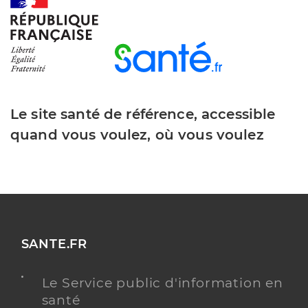
Dr Neuville Sylvie
Professionel de santé
Néphrologue
Le site santé de référence, accessible
Néphrologie
Spécialités
quand vous voulez, où vous voulez
Adresse
351 Avenue De Saint Plancard, 31800 Saint-
Gaudens
Type de convention
Conventionné secteur 1
Y ALLER
SANTE.FR
Le Service public d'information en
Dr Milongo David
Professionel de santé
santé
Néphrologue