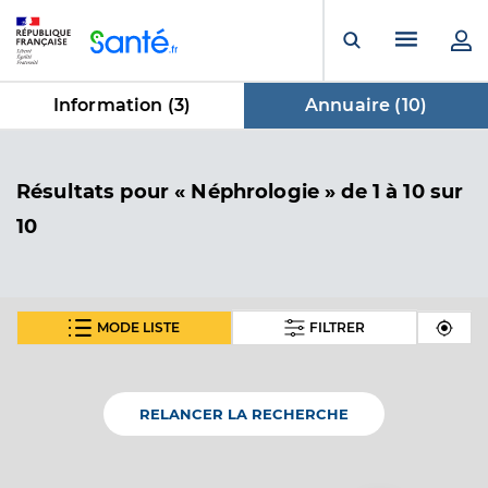
Panneau de gestion des cookies
Menu pr
Ouvrir la rech
Information (
3
)
Annuaire (
10
)
dans Annuaire
Résultats
pour « Néphrologie »
de 1 à 10 sur
10
MODE LISTE
FILTRER
Dr Guinault Damien
Professionel de santé
Néphrologue
RELANCER LA RECHERCHE
Néphrologie
Spécialités
Adresse
351 Avenue De Saint Plancard, 31800 Saint-