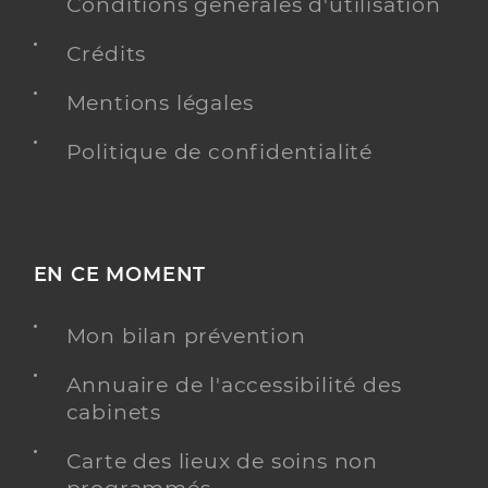
Conditions générales d'utilisation
Type de convention
Conventionné secteur 1
Crédits
Y ALLER
Mentions légales
Politique de confidentialité
Dr Dahan Philippe
Professionel de santé
Néphrologue
Néphrologie
EN CE MOMENT
Spécialités
Adresse
351 Avenue De Saint Plancard, 31800 Saint-
Gaudens
Mon bilan prévention
Type de convention
Conventionné secteur 1
Annuaire de l'accessibilité des
cabinets
Y ALLER
Carte des lieux de soins non