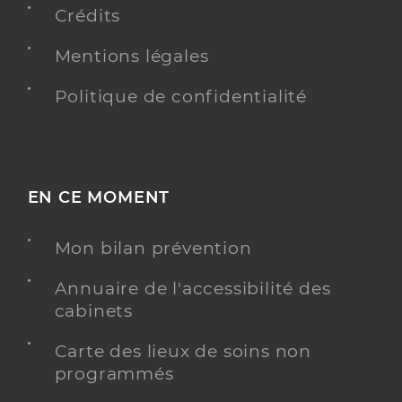
Crédits
Mentions légales
Dr Loche Vincent
Professionel de santé
Politique de confidentialité
Oto-Rhino-Laryngologue (O.R.L)
Oto-rhino-laryngologie (O.R.L)
Spécialités
Adresse
7 Rue Chanzy, 62000 Arras
EN CE MOMENT
Téléphone
0321232909
Type de convention
Conventionné secteur 1
Mon bilan prévention
Annuaire de l'accessibilité des
Y ALLER
cabinets
Carte des lieux de soins non
programmés