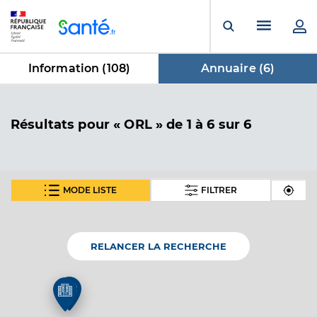
Panneau de gestion des cookies
Menu pr
Ouvrir la rech
Information (
108
)
Annuaire (
6
)
dans Annuaire
Résultats
pour « ORL »
de 1 à 6 sur 6
MODE LISTE
FILTRER
En fonction de votre recherche nous vous proposons 1
carte(s) thématique(s)
RELANCER LA RECHERCHE
Carte thématique
Annuaire de l'accessibilité des cabinets
3