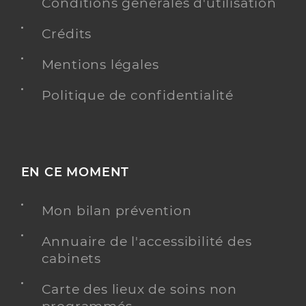
Conditions générales d'utilisation
Ophtalmologue
Crédits
Ophtalmologie
Spécialités
Mentions légales
Adresse
214 Route de Parves, 01300 Belley
Type de convention
Conventionné secteur 2
Politique de confidentialité
Y ALLER
EN CE MOMENT
Mon bilan prévention
Annuaire de l'accessibilité des
cabinets
Carte des lieux de soins non