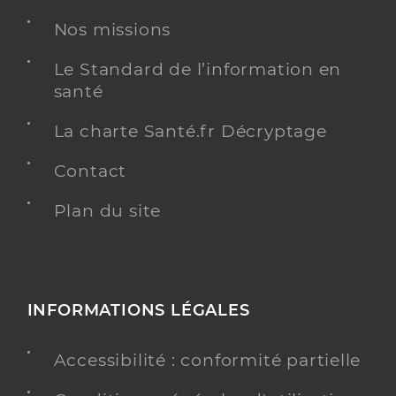
Y ALLER
Nos missions
Le Standard de l’information en
santé
Dr Lauwers Noémie
Professionel de santé
La charte Santé.fr Décryptage
Ophtalmologue
Contact
Ophtalmologie
Spécialités
Adresse
Plan du site
214 Route de Parves, 01300 Belley
Type de convention
Conventionné secteur 2
Y ALLER
INFORMATIONS LÉGALES
Accessibilité : conformité partielle
Dr Bovet Jerome
Professionel de santé