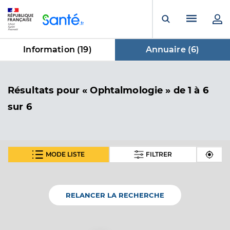
Panneau de gestion des cookies
Menu pr
Ouvrir la rech
Information (
19
)
Annuaire (
6
)
dans Annuaire
Résultats
pour « Ophtalmologie »
de 1 à 6
sur 6
MODE LISTE
FILTRER
En fonction de votre recherche nous vous proposons 1
carte(s) thématique(s)
RELANCER LA RECHERCHE
Carte thématique
Annuaire de l'accessibilité des cabinets