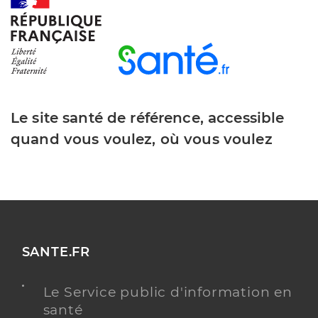
Dr Hooyberghs Pieter
Professionel de santé
Ophtalmologue
Ophtalmologie
Spécialités
Adresse
74 Grande Rue, 01300 Belley
Le site santé de référence, accessible
quand vous voulez, où vous voulez
Y ALLER
Dr Lauwers Noémie
Professionel de santé
Ophtalmologue
SANTE.FR
Ophtalmologie
Spécialités
Le Service public d'information en
Adresse
700 Avenue de Narvik, 01300 Belley
santé