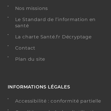
Y ALLER
Nos missions
Le Standard de l’information en
santé
Dr Hirsch-Hoffmann Christian Michael
La charte Santé.fr Décryptage
(Téléexpertise)
Etablissement de soins
Offre de téléexpertise
Contact
Adresse
6 Allée Michel de Montaigne, 31770 Colomiers
Plan du site
Y ALLER
OPHTALMOLOGIE
INFORMATIONS LÉGALES
Accessibilité : conformité partielle
Dr Thevenin-Richard Anais
Professionel de santé
Ophtalmologue