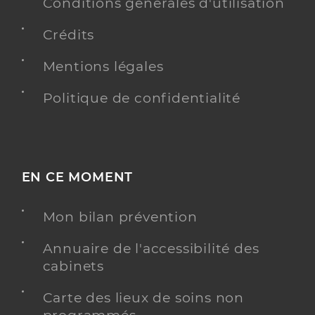
Conditions générales d'utilisation
Ophtalmologie
Crédits
Spécialités
Adresse
19 Allée du Roussillon, 31770 Colomiers
Mentions légales
Type de convention
Conventionné secteur 2
Politique de confidentialité
Y ALLER
EN CE MOMENT
Dr Manga Alexandru
Professionel de santé
Ophtalmologue
Mon bilan prévention
Ophtalmologie
Annuaire de l'accessibilité des
Spécialités
cabinets
Adresse
39 Rue du Centre, 31770 Colomiers
Carte des lieux de soins non
Y ALLER