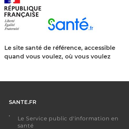
Dr Neagu Elena-Mihaela
Professionel de santé
Ophtalmologue
Ophtalmologie
Spécialités
Adresse
39 Rue du Centre, 31770 Colomiers
Le site santé de référence, accessible
quand vous voulez, où vous voulez
Y ALLER
Dr Theofrastou Efstratios
Professionel de santé
Ophtalmologue
SANTE.FR
Ophtalmologie
Spécialités
Le Service public d'information en
Adresse
39 Rue du Centre, 31770 Colomiers
santé