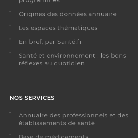
programmés
Origines des données annuaire
Les espaces thématiques
Dr Recalde Beitia Imanol
Professionel de santé
Ophtalmologue
En bref, par Santé.fr
Ophtalmologie
Santé et environnement : les bons
Spécialités
réflexes au quotidien
Adresse
39 Rue du Centre, 31770 Colomiers
Y ALLER
NOS SERVICES
Centre Ophtalmologique Colomiers -
Annuaire des professionnels et des
Service de santé
Adsoc
établissements de santé
Centre de santé
Base de médicaments