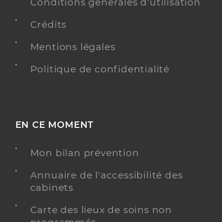
Conditions générales d'utilisation
Y ALLER
Crédits
Mentions légales
Ch le corbusier de firminy
Centre hospitalier (CH)
Politique de confidentialité
Etablissement de soins
Voir l’offre identifiée
Adresse
2 Rue Robert Plotton, 42700 Firminy
EN CE MOMENT
Téléphone
0477407388
Mon bilan prévention
Y ALLER
Annuaire de l'accessibilité des
cabinets
Carte des lieux de soins non
Dr Iuga Madalina-Andreea
Professionel de santé