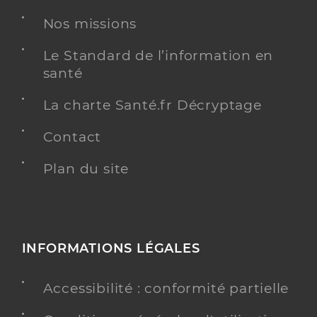
Adresse
Avenue Albert Raimond, 42270 Saint-Priest-en-
Nos missions
Jarez
Téléphone
0477828000
Le Standard de l’information en
santé
Y ALLER
La charte Santé.fr Décryptage
Contact
Dr Rizzi-Fraisse Patricia
Plan du site
Professionel de santé
Ophtalmologue
Ophtalmologie
Spécialités
Adresse
Avenue Albert Raimond, 42270 Saint-Priest-en-
INFORMATIONS LÉGALES
Jarez
Type de convention
Conventionné secteur 2
Accessibilité : conformité partielle