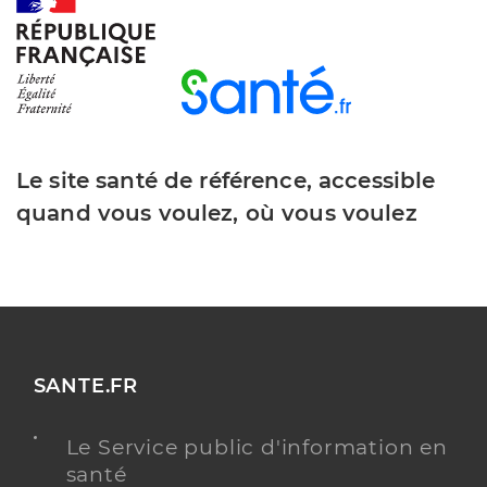
Dr Urrea Caroline
Professionel de santé
Ophtalmologue
Ophtalmologie
Spécialités
Adresse
3 Rue le Verrier, 42100 Saint-Étienne
Le site santé de référence, accessible
Téléphone
0477121414
quand vous voulez, où vous voulez
Y ALLER
Chu saint etienne
SANTE.FR
Centre hospitalier régional (CHR)
Etablissement de soins
Le Service public d'information en
Voir l’offre identifiée
santé