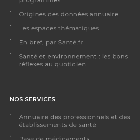
programmés
Ophtalmologue
Origines des données annuaire
Ophtalmologie
Spécialités
Adresse
37 Place Chavanelle, 42000 Saint-Étienne
Les espaces thématiques
Téléphone
0477506803
En bref, par Santé.fr
Type de convention
Conventionné secteur 1
Santé et environnement : les bons
réflexes au quotidien
Y ALLER
NOS SERVICES
Dr Grivet Damien
Professionel de santé
Ophtalmologue
Annuaire des professionnels et des
Ophtalmologie
établissements de santé
Spécialités
Adresse
Avenue Albert Raimond, 42270 Saint-Priest-en-
Base de médicaments
Jarez