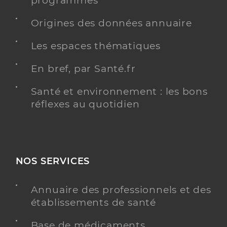
programmés
Spécialités
Adresse
Rond Point Les Oiseaux, 80132 Vauchelles-les-
Quesnoy
Origines des données annuaire
Type de convention
Conventionné secteur 2
Les espaces thématiques
En bref, par Santé.fr
Y ALLER
Santé et environnement : les bons
réflexes au quotidien
Dr Drimbea Andrei
Professionel de santé
Ophtalmologue
Ophtalmologie
NOS SERVICES
Spécialités
Adresse
48 Rue des Bois, 80132 Vauchelles-les-Quesnoy
Annuaire des professionnels et des
Type de convention
Conventionné secteur 2
établissements de santé
Y ALLER
Base de médicaments