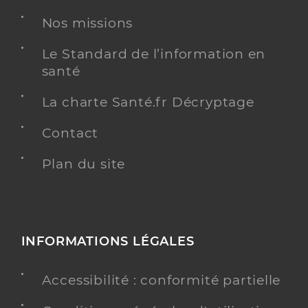
Quesnoy
Nos missions
Type de convention
Conventionné secteur 2
Le Standard de l’information en
Y ALLER
santé
La charte Santé.fr Décryptage
Contact
Dr Cene Sylvain
Professionel de santé
Ophtalmologue
Plan du site
Ophtalmologie
Spécialités
Adresse
48 Rue des Bois, 80132 Vauchelles-les-Quesnoy
Type de convention
Conventionné secteur 2
INFORMATIONS LÉGALES
Y ALLER
Accessibilité : conformité partielle