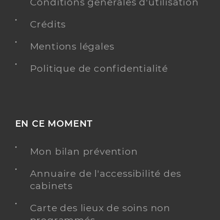
Conditions générales d'utilisation
Crédits
Dr Bouvier Romain
Professionel de santé
Ophtalmologue
Mentions légales
Ophtalmologie
Politique de confidentialité
Spécialités
Adresse
48 Rue des Bois, 80132 Vauchelles-les-Quesnoy
Type de convention
Conventionné secteur 2
EN CE MOMENT
Y ALLER
Mon bilan prévention
Annuaire de l'accessibilité des
Dr Thomas Fabrice
Professionel de santé
cabinets
Ophtalmologue
Carte des lieux de soins non
Ophtalmologie