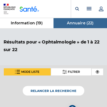
Panneau de gestion des cookies
Menu pr
Ouvrir la rech
Information (
19
)
Annuaire (
22
)
dans Annuaire
Résultats
pour « Ophtalmologie »
de 1 à 22
sur 22
MODE LISTE
FILTRER
En fonction de votre recherche nous vous proposons 1
carte(s) thématique(s)
RELANCER LA RECHERCHE
Carte thématique
Annuaire de l'accessibilité des cabinets