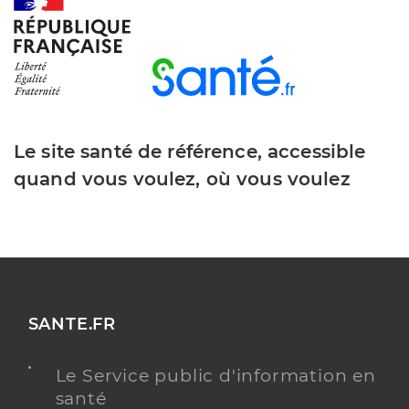
Dr Lenancker Pauline
Professionel de santé
Ophtalmologue
Ophtalmologie
Spécialités
Adresse
Rond Point Des Oiseaux, 80132 Vauchelles-les-
Quesnoy
Le site santé de référence, accessible
quand vous voulez, où vous voulez
Y ALLER
Dr Laurans Patrick
Professionel de santé
Ophtalmologue
SANTE.FR
Ophtalmologie
Le Service public d'information en
Spécialités
Adresse
Rond Point Des Oiseaux, 80132 Vauchelles-les-
santé