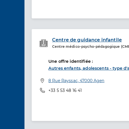
Centre de guidance infantile
Centre médico-psycho-pédagogique (CM
Etablissement de soins
Une offre identifiée :
Autres enfants, adolescents - type d'a
Adresse
8 Rue Rayssac, 47000 Agen
Téléphone
+33 5 53 48 16 41