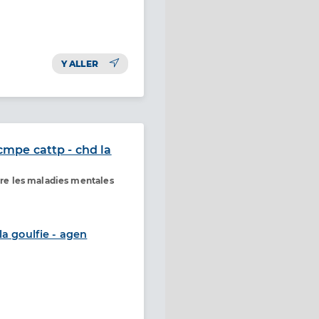
Y ALLER
 cmpe cattp - chd la
ntre les maladies mentales
a goulfie - agen