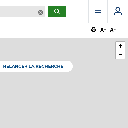
Menu prin
Supprimer
RECHERCHER
Augmente
Dimin
+
−
RELANCER LA RECHERCHE