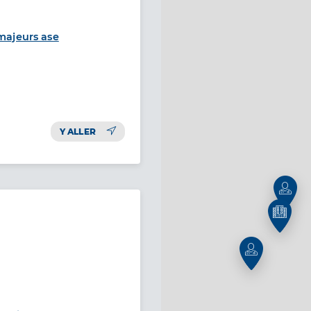
majeurs ase
Y ALLER