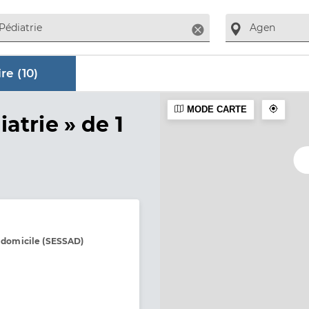
Supprimer
re (
10
)
MODE CARTE
aire
iatrie »
de 1
à domicile (SESSAD)