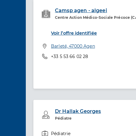
Camsp agen - algeei
Centre Action Médico-Sociale Précoce (
Etablissement de soins
Voir l’offre identifiée
Adresse
Barleté, 47000 Agen
Téléphone
+33 5 53 66 02 28
Dr Hallak Georges
Professionel de santé
Pédiatre
Pédiatrie