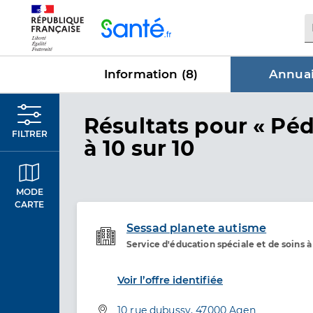
Panneau de gestion des cookies
Information (
8
)
Annuai
dans Annu
Résultats
pour « Péd
FILTRER
à 10 sur 10
MODE
CARTE
Sessad planete autisme
Service d'éducation spéciale et de soins 
Etablissement de soins
Voir l’offre identifiée
Adresse
10 rue dubussy, 47000 Agen