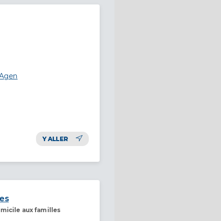
 Agen
Y ALLER
les
micile aux familles