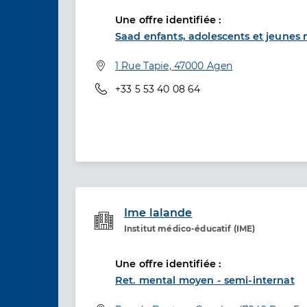
Une offre identifiée :
Saad enfants, adolescents et jeunes 
Adresse
1 Rue Tapie, 47000 Agen
Téléphone
+33 5 53 40 08 64
Ime lalande
Institut médico-éducatif (IME)
Etablissement de soins
Une offre identifiée :
Ret. mental moyen - semi-internat