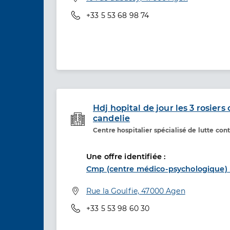
Téléphone
+33 5 53 68 98 74
Hdj hopital de jour les 3 rosiers
candelie
Etablissement de soins
Centre hospitalier spécialisé de lutte co
Une offre identifiée :
Cmp (centre médico-psychologique) l
Adresse
Rue la Goulfie, 47000 Agen
Téléphone
+33 5 53 98 60 30