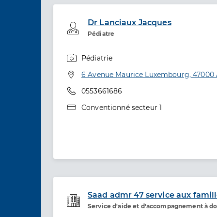
Dr Lanciaux Jacques
Professionel de santé
Pédiatre
Pédiatrie
Spécialités
Adresse
6 Avenue Maurice Luxembourg, 47000
Téléphone
0553661686
Type de convention
Conventionné secteur 1
Saad admr 47 service aux famil
Service d'aide et d'accompagnement à do
Etablissement de soins