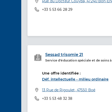
Adresse
Rue du Docteur Couyba, 47240 Bon-En
Téléphone
+33 5 53 66 28 29
Sessad trisomie 21
Service d'éducation spéciale et de soins 
Etablissement de soins
Une offre identifiée :
Déf. intellectuelle - milieu ordinaire
Adresse
13 Rue de Rigoulet, 47550 Boé
Téléphone
+33 5 53 48 32 38