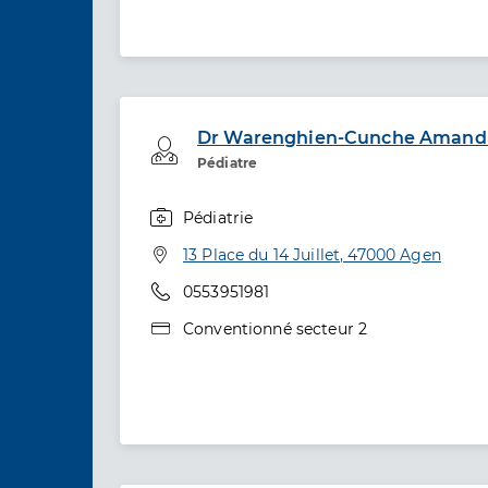
Dr Warenghien-Cunche Amand
Professionel de santé
Pédiatre
Pédiatrie
Spécialités
Adresse
13 Place du 14 Juillet, 47000 Agen
Téléphone
0553951981
Type de convention
Conventionné secteur 2