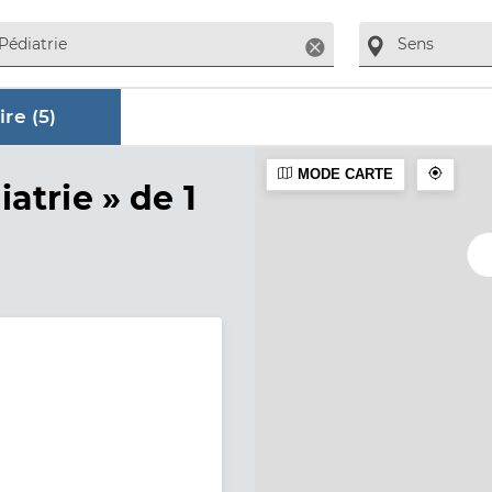
Supprimer
re (
5
)
MODE CARTE
aire
iatrie »
de 1