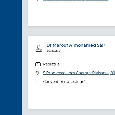
Dr Marouf Almohamed Sair
Professionel de santé
Pédiatre
Pédiatrie
Spécialités
Adresse
5 Promenade des Champs Plaisants, 8
Type de convention
Conventionné secteur 2