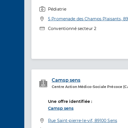
Pédiatrie
Spécialités
Adresse
5 Promenade des Champs Plaisants, 8
Type de convention
Conventionné secteur 2
Camsp sens
Centre Action Médico-Sociale Précoce (
Etablissement de soins
Une offre identifiée :
Camsp sens
Adresse
Rue Saint-pierre-le-vif, 89100 Sens