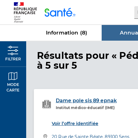
Panneau de gestion des cookies
Information (
8
)
Annuai
dans Annu
Résultats
pour « Péd
FILTRER
à 5 sur 5
MODE
CARTE
Dame pole sis 89 epnak
Institut médico-éducatif (IME)
Etablissement de soins
Voir l’offre identifiée
Adresse
20 Rue de Sainte Béate, 89100 Sens