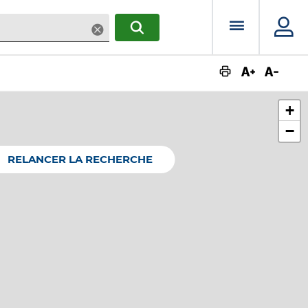
Menu prin
Supprimer
RECHERCHER
Augmente
Dimin
+
−
RELANCER LA RECHERCHE