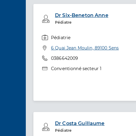
Dr Six-Beneton Anne
Professionel de santé
Pédiatre
Pédiatrie
Spécialités
Adresse
6 Quai Jean Moulin, 89100 Sens
Téléphone
0386642009
Type de convention
Conventionné secteur 1
Dr Costa Guillaume
Professionel de santé
Pédiatre