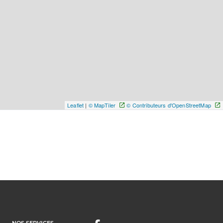
Leaflet
|
© MapTiler
© Contributeurs d'OpenStreetMap