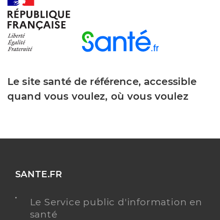
Y ALLER
Chireau Lea
Professionel de santé
Pédicure-Podologue
Le site santé de référence, accessible
quand vous voulez, où vous voulez
Pédicurie-podologie
Spécialités
Adresse
5 Avenue Paul Béjot, 95260 Beaumont-sur-Oise
Téléphone
0787811803
Type de convention
Conventionné
SANTE.FR
Y ALLER
Le Service public d'information en
santé