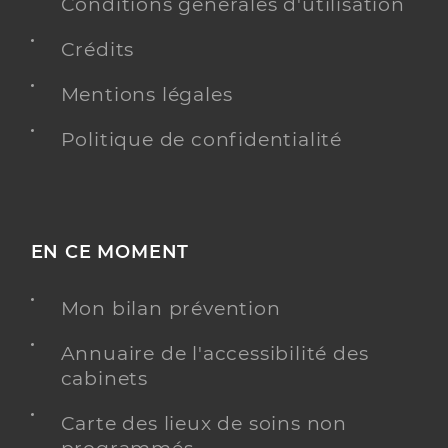
Conditions générales d'utilisation
Pédicurie-podologie
Spécialités
Adresse
5 Avenue Paul Béjot, 95260 Beaumont-sur-Oise
Crédits
Téléphone
0787811803
Mentions légales
Y ALLER
Politique de confidentialité
EN CE MOMENT
Mon bilan prévention
Annuaire de l'accessibilité des
cabinets
Carte des lieux de soins non