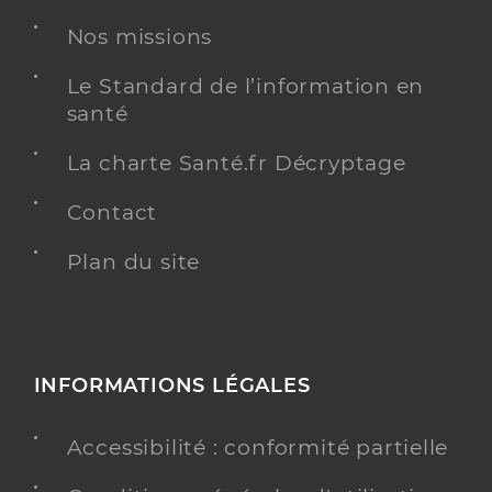
Rocheteau Florian
Professionel de santé
Nos missions
Pédicure-Podologue
Le Standard de l’information en
Pédicurie-podologie
santé
Spécialités
Adresse
14 Rue de la Croix des Bannis, 95260 Beaumont-
sur-Oise
La charte Santé.fr Décryptage
Téléphone
0134701660
Contact
Type de convention
Conventionné
Plan du site
Y ALLER
INFORMATIONS LÉGALES
Macle Laura
Professionel de santé
Pédicure-Podologue
Accessibilité : conformité partielle