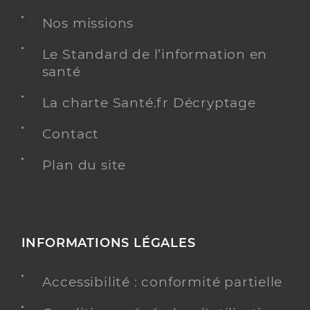
Pédicurie-podologie
Nos missions
Spécialités
Adresse
98 Route de Genève, 69140 Rillieux-la-Pape
Le Standard de l’information en
Téléphone
0981481013
santé
Type de convention
Conventionné
La charte Santé.fr Décryptage
Y ALLER
Contact
Plan du site
Ramani Alexandre
Professionel de santé
Pédicure-Podologue
INFORMATIONS LÉGALES
Pédicurie-podologie
Spécialités
Adresse
18 ZA Porte du Grand Lyon, 01700 Neyron
Accessibilité : conformité partielle
Téléphone
0478881835