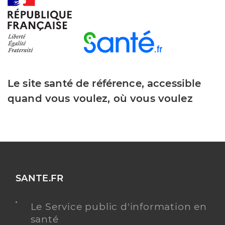
Payen Guillaume
Professionel de santé
Pédicure-Podologue
Pédicurie-podologie
Spécialités
Adresse
1001 Rue de la République, 69580 Sathonay-
Le site santé de référence, accessible
Camp
quand vous voulez, où vous voulez
Téléphone
0673097318
Type de convention
Conventionné
Y ALLER
SANTE.FR
Chirpaz Alicia
Professionel de santé
Le Service public d'information en
Pédicure-Podologue
santé