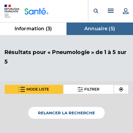
Panneau de gestion des cookies
Menu pr
Ouvrir la rech
Information (
3
)
Annuaire (
5
)
dans Annuaire
Résultats
pour « Pneumologie »
de 1 à 5 sur
5
MODE LISTE
FILTRER
Dr Ladam Benoit
Professionel de santé
Pneumologue
RELANCER LA RECHERCHE
Pneumologie
Spécialités
Adresse
2 Rue du Docteur Forgeois, 62000 Arras