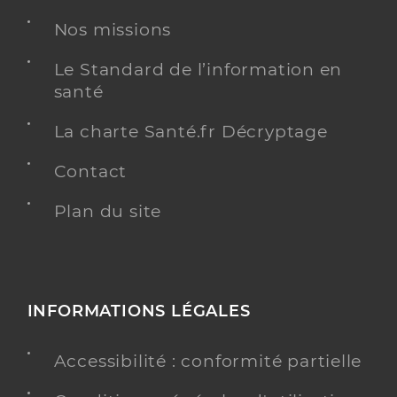
Pneumologie
Spécialités
Nos missions
Adresse
2 Rue du Docteur Forgeois, 62000 Arras
Type de convention
Conventionné secteur 1
Le Standard de l’information en
santé
Y ALLER
La charte Santé.fr Décryptage
Contact
Plan du site
Dr Betraoui Farid
Professionel de santé
Pneumologue
Pneumologie
Spécialités
Adresse
2 Rue du Docteur Forgeois, 62000 Arras
INFORMATIONS LÉGALES
Type de convention
Conventionné secteur 1
Accessibilité : conformité partielle
Y ALLER