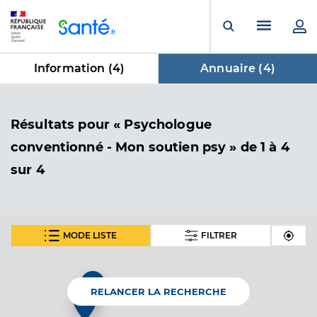
Panneau de gestion des cookies
Menu pr
Ouvrir la rech
Information (
4
)
Annuaire (
4
)
dans Annuaire
Résultats
pour « Psychologue
conventionné - Mon soutien psy »
de 1 à 4
sur 4
MODE LISTE
FILTRER
Geoffroy Fernand Georges WILLO
Psychologue conventionné - Mon soutien psy
Etablissement de soins
RELANCER LA RECHERCHE
Adresse
19 Rue Hardenberg, 92220 Bagneux