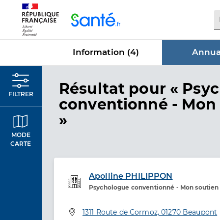
Panneau de gestion des cookies
Information (
4
)
Annuai
dans Annua
Résultat
pour « Psy
FILTRER
conventionné - Mon 
»
MODE
CARTE
Apolline PHILIPPON
Psychologue conventionné - Mon soutien
Etablissement de soins
Adresse
1311 Route de Cormoz, 01270 Beaupont