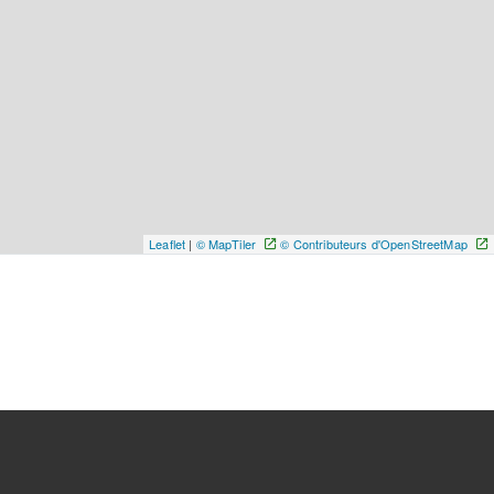
Leaflet
|
© MapTiler
© Contributeurs d'OpenStreetMap