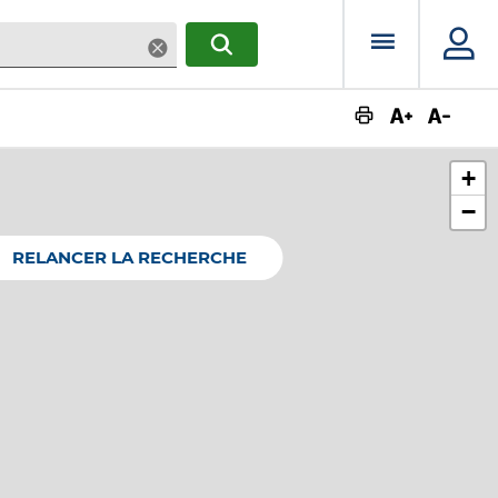
Menu prin
Supprimer
RECHERCHER
Augmente
Dimin
+
−
RELANCER LA RECHERCHE