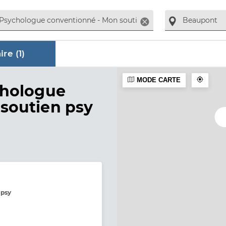
Supprimer
re (
1
)
MODE CARTE
ire
chologue
soutien psy
 psy