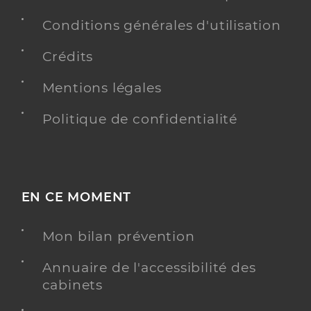
Téléphone
0604521513
Conditions générales d'utilisation
Crédits
Y ALLER
Mentions légales
Politique de confidentialité
Justine MAITRE
Psychologue conventionné - Mon soutien psy
Etablissement de soins
Adresse
28 Rue Fernand Favre, 33150 Cenon
EN CE MOMENT
Téléphone
06 30 04 77 80
Mon bilan prévention
Y ALLER
Annuaire de l'accessibilité des
cabinets