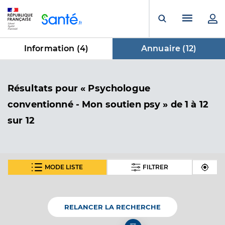
Panneau de gestion des cookies
Menu pr
Ouvrir la rech
Information (
4
)
Annuaire (
12
)
dans Annuaire
Résultats
pour « Psychologue
conventionné - Mon soutien psy »
de 1 à 12
sur 12
MODE LISTE
FILTRER
Richard MAYENDI MGOURI
Psychologue conventionné - Mon soutien psy
Etablissement de soins
RELANCER LA RECHERCHE
Adresse
35bis Avenue Hubert Dubedout, 33270 Floirac