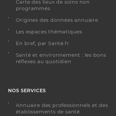
Carte des lieux de soins non
Anne-Cécile KIEFFER
programmés
Psychologue conventionné - Mon soutien psy
Etablissement de soins
Origines des données annuaire
Adresse
24 Rue François Rabelais, 33270 Floirac
Les espaces thématiques
Téléphone
06 85 93 48 91
En bref, par Santé.fr
Y ALLER
Santé et environnement : les bons
réflexes au quotidien
Martial BERGERAS
Psychologue conventionné - Mon soutien psy
Etablissement de soins
NOS SERVICES
Adresse
72 Rue Charles de Foucauld, 33150 Cenon
Téléphone
06 63 19 15 14
Annuaire des professionnels et des
établissements de santé