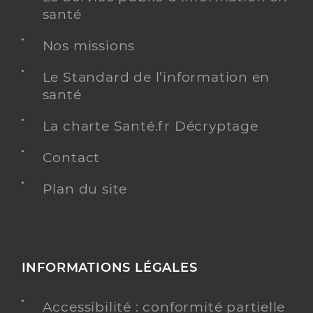
santé
Nos missions
Cédric DI LIEGRO
Le Standard de l’information en
Psychologue conventionné - Mon soutien psy
Etablissement de soins
santé
Adresse
28 Rue Fernand Favre, 33150 Cenon
La charte Santé.fr Décryptage
Téléphone
06 62 79 14 82
Contact
Plan du site
Y ALLER
Anne FRANCOIS
INFORMATIONS LÉGALES
Psychologue conventionné - Mon soutien psy
Etablissement de soins
Accessibilité : conformité partielle
Adresse
35 Avenue Hubert Dubedout, 33270 Floirac