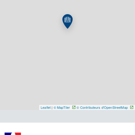
Y ALLER
Leaflet
|
© MapTiler
© Contributeurs d'OpenStreetMap