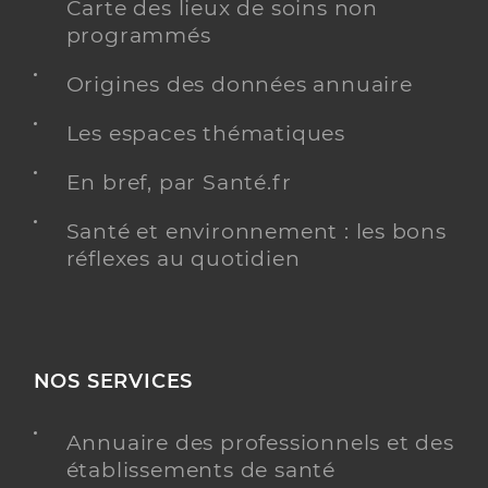
Carte des lieux de soins non
Morgane CAILLET
programmés
Psychologue conventionné - Mon soutien psy
Etablissement de soins
Origines des données annuaire
Adresse
14 Rue du Jardin, 22100 Quévert
Les espaces thématiques
Téléphone
06 22 95 68 49
En bref, par Santé.fr
Y ALLER
Santé et environnement : les bons
réflexes au quotidien
Béatrice LE GALEZE
Psychologue conventionné - Mon soutien psy
Etablissement de soins
NOS SERVICES
Adresse
Rue de la Mousson, 22100 Taden
Téléphone
06 75 09 90 90
Annuaire des professionnels et des
établissements de santé