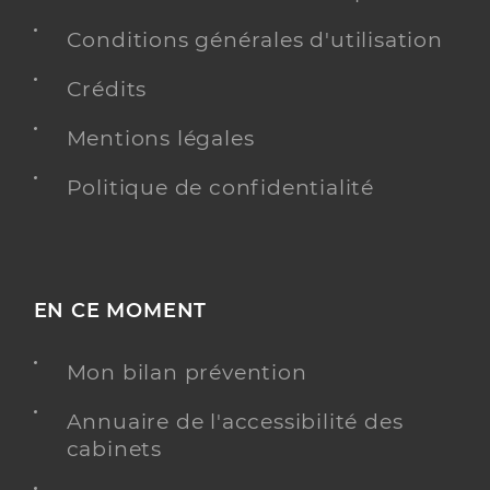
Téléphone
06 56 67 48 78
Conditions générales d'utilisation
Crédits
Y ALLER
Mentions légales
Politique de confidentialité
Agathe FAURE
Psychologue conventionné - Mon soutien psy
Etablissement de soins
Adresse
51 Rue de Brest, 22100 Dinan
EN CE MOMENT
Téléphone
06 03 26 09 54
Mon bilan prévention
Y ALLER
Annuaire de l'accessibilité des
cabinets