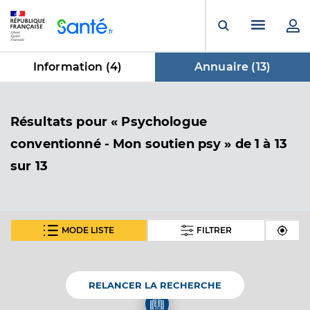
Panneau de gestion des cookies
Menu pr
Ouvrir la rech
Information (
4
)
Annuaire (
13
)
dans Annuaire
Résultats
pour « Psychologue
conventionné - Mon soutien psy »
de 1 à 13
sur 13
MODE LISTE
FILTRER
Bérengère CASSANY
Psychologue conventionné - Mon soutien psy
Etablissement de soins
RELANCER LA RECHERCHE
Adresse
76 Rue Chateaubriand, 22100 Dinan