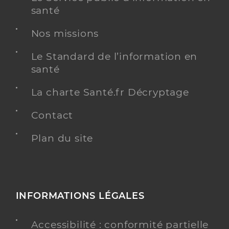
santé
Nos missions
Chloé GODEST
Le Standard de l’information en
Psychologue conventionné - Mon soutien psy
Etablissement de soins
santé
Adresse
76 Rue Chateaubriand, 22100 Dinan
La charte Santé.fr Décryptage
Téléphone
06 15 11 02 72
Contact
Plan du site
Y ALLER
Doïna PANGRAZI KLEIN
INFORMATIONS LÉGALES
Psychologue conventionné - Mon soutien psy
Etablissement de soins
Accessibilité : conformité partielle
Adresse
5 Rue de la Préjentais, 22100 Dinan